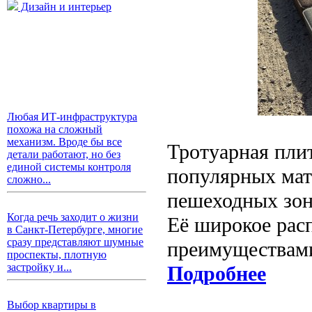
Дизайн и интерьер
Любая ИТ-инфраструктура
похожа на сложный
механизм. Вроде бы все
Тротуарная плит
детали работают, но без
единой системы контроля
популярных мат
сложно...
пешеходных зон
Когда речь заходит о жизни
Её широкое рас
в Санкт-Петербурге, многие
сразу представляют шумные
преимуществами
проспекты, плотную
застройку и...
Подробнее
Выбор квартиры в