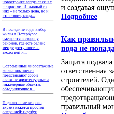
новостройке всегда связан с
и создавая ощу
вопросами. И главный из
них – не только цена, но и
Подробнее
кто строит, когда...
В последние годы выбор
жилья в Петербурге
Как правильно
смещается в сторону
районов, где есть баланс
вода не попад
между доступностью,
экологией и...
Защита подвала
Современные многоэтажные
ответственная з
жилые комплексы
представляют собой
строителей. Од
сложные архитектурные и
инженерные объекты,
обеспечивающи
объединяющие в...
предотвращающи
Подключение второго
правильный мон
экрана кажется простой
операцией: ноутбук