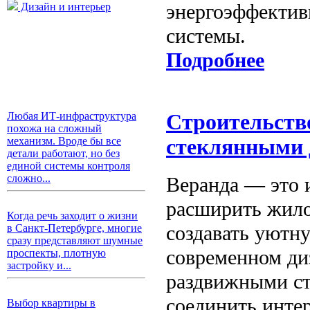
энергоэффектив
Дизайн и интерьер
системы.
Подробнее
Любая ИТ-инфраструктура
Строительств
похожа на сложный
механизм. Вроде бы все
стеклянными 
детали работают, но без
единой системы контроля
сложно...
Веранда — это и
расширить жило
Когда речь заходит о жизни
создавать уютну
в Санкт-Петербурге, многие
сразу представляют шумные
современном ди
проспекты, плотную
застройку и...
раздвижными ст
соединить инте
Выбор квартиры в