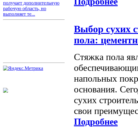
Подробнее
получает дополнительную
рабочую область, но
выполняет те...
Выбор сухих 
пола: цементн
Стяжка пола яв
обеспечивающим
напольных пок
основания. Сего
сухих строител
свои преимущес
Подробнее