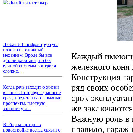
Дизайн и интерьер
Любая ИТ-инфраструктура
похожа на сложный
Каждый имеющий
механизм. Вроде бы все
детали работают, но без
железного коня
единой системы контроля
сложно...
Конструкция га
ряд своих особ
Когда речь заходит о жизни
в Санкт-Петербурге, многие
срок эксплуата
сразу представляют шумные
проспекты, плотную
же заключаются
застройку и...
Важную роль в 
Выбор квартиры в
правило, гараж 
новостройке всегда связан с