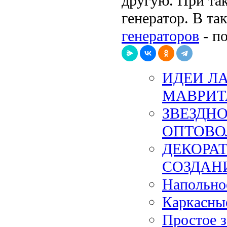
другую. При так
генератор. В т
генераторов
- п
ИДЕИ Л
МАВРИТ
ЗВЕЗДН
ОПТОВО
ДЕКОРА
СОЗДАН
Напольно
Каркасные
Простое з