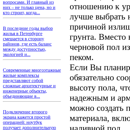
вопросами. И главный из
отношению к ур
них – не только цена, но и
кто строит, когда...
лучше выбрать н
причиной излиш
В последние годы выбор
жилья в Петербурге
грунта. Вместо 
смещается в сторону
районов, где есть баланс
черновой пол из
между доступностью,
экологией и...
пеком.
Если Вы планир
Современные многоэтажные
обязательно соо
жилые комплексы
представляют собой
высоту пола, ч
сложные архитектурные и
инженерные объекты,
надежным и арм
объединяющие в...
можно создать 
Подключение второго
материала, вкл
экрана кажется простой
операцией: ноутбук
наливной пол.
получает дополнительную