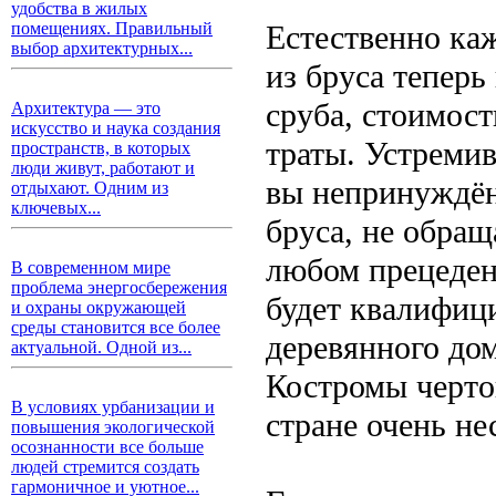
удобства в жилых
Естественно каж
помещениях. Правильный
выбор архитектурных...
из бруса тепер
сруба, стоимос
Архитектура — это
искусство и наука создания
траты. Устреми
пространств, в которых
люди живут, работают и
вы непринуждён
отдыхают. Одним из
ключевых...
бруса, не обращ
любом прецеден
В современном мире
проблема энергосбережения
будет квалифиц
и охраны окружающей
среды становится все более
деревянного дом
актуальной. Одной из...
Костромы черто
В условиях урбанизации и
стране очень не
повышения экологической
осознанности все больше
людей стремится создать
гармоничное и уютное...