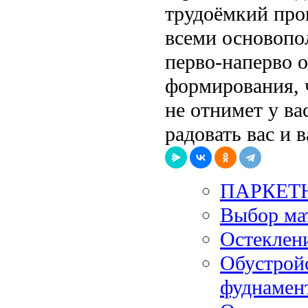
трудоёмкий проц
всеми основопо
перво-наперво о
формирования, 
не отнимет у ва
радовать вас и 
ПАРКЕТН
Выбор ма
Остеклен
Обустройс
фуднамент