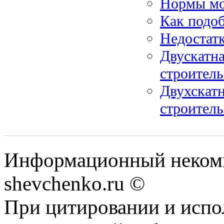
Нормы мо
Как подо
Недостат
Двускатн
строитель
Двухскат
строитель
Информационный некомм
shevchenko.ru ©
При цитировании и испо