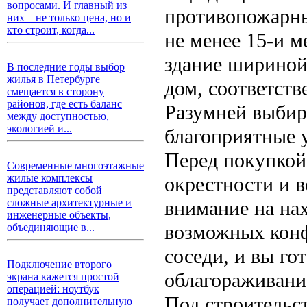
вопросами. И главный из
противопожарн
них – не только цена, но и
кто строит, когда...
не менее 15-и 
здание шириной
В последние годы выбор
жилья в Петербурге
дом, соответст
смещается в сторону
районов, где есть баланс
Разумней выбира
между доступностью,
экологией и...
благоприятные у
Перед покупкой 
Современные многоэтажные
жилые комплексы
окрестности и в
представляют собой
внимание на на
сложные архитектурные и
инженерные объекты,
возможных конф
объединяющие в...
соседи, и вы го
Подключение второго
облагораживани
экрана кажется простой
операцией: ноутбук
Под строительс
получает дополнительную