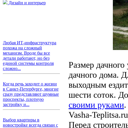
Дизайн и интерьер
Любая ИТ-инфраструктура
похожа на сложный
механизм. Вроде бы все
детали работают, но без
Размер дачного 
единой системы контроля
сложно...
дачного дома. 
выходным ездить
Когда речь заходит о жизни
в Санкт-Петербурге, многие
шести соток. Д
сразу представляют шумные
проспекты, плотную
своими руками
.
застройку и...
Vasha-Teplitsa.ru
Выбор квартиры в
Перед строитель
новостройке всегда связан с