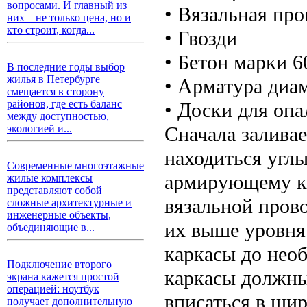
вопросами. И главный из
• Вязальная про
них – не только цена, но и
кто строит, когда...
• Гвозди
• Бетон марки 6
В последние годы выбор
жилья в Петербурге
• Арматура диа
смещается в сторону
районов, где есть баланс
• Доски для оп
между доступностью,
Сначала заливае
экологией и...
находиться углы
Современные многоэтажные
армирующему к
жилые комплексы
представляют собой
вязальной пров
сложные архитектурные и
инженерные объекты,
их выше уровня
объединяющие в...
каркасы до нео
Подключение второго
каркасы должны
экрана кажется простой
операцией: ноутбук
вписаться в ши
получает дополнительную