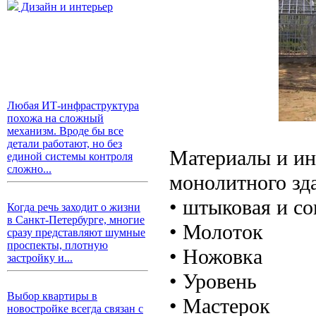
Дизайн и интерьер
Любая ИТ-инфраструктура
похожа на сложный
механизм. Вроде бы все
детали работают, но без
Материалы и ин
единой системы контроля
сложно...
монолитного зд
• штыковая и со
Когда речь заходит о жизни
в Санкт-Петербурге, многие
• Молоток
сразу представляют шумные
проспекты, плотную
• Ножовка
застройку и...
• Уровень
Выбор квартиры в
• Мастерок
новостройке всегда связан с