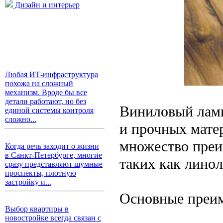
Дизайн и интерьер
Любая ИТ-инфраструктура
похожа на сложный
механизм. Вроде бы все
детали работают, но без
Виниловый лами
единой системы контроля
сложно...
и прочных мате
множество преи
Когда речь заходит о жизни
в Санкт-Петербурге, многие
таких как лино
сразу представляют шумные
проспекты, плотную
застройку и...
Основные преим
Выбор квартиры в
новостройке всегда связан с