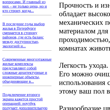
вопросами. И главный из
Прочность и из
них – не только цена, но и
кто строит, когда...
обладает высоко
механических п
В последние годы выбор
жилья в Петербурге
материалом для
смещается в сторону
районов, где есть баланс
проходимостью,
между доступностью,
комнатах животн
экологией и...
Современные многоэтажные
Легкость ухода.
жилые комплексы
представляют собой
Его можно очищ
сложные архитектурные и
инженерные объекты,
использования 
объединяющие в...
этому ваш пол в
Подключение второго
экрана кажется простой
операцией: ноутбук
Разнообразие ц
получает дополнительную