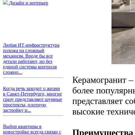
Дизайн и интерьер
Любая ИТ-инфраструктура
похожа на сложный
механизм. Вроде бы все
детали работают, но без
единой системы контроля
сложно...
Керамогранит – 
более популярн
Когда речь заходит о жизни
в Санкт-Петербурге, многие
представляет с
сразу представляют шумные
проспекты, плотную
высокие техниче
застройку и...
Выбор квартиры в
Преимущества
новостройке всегда связан с