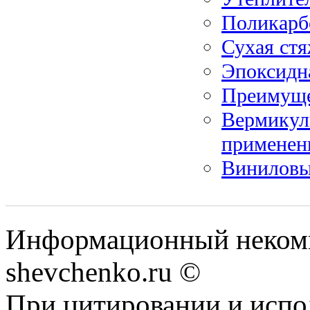
Поликарб
Сухая стя
Эпоксидн
Преимуще
Вермикули
применен
Виниловы
Информационный некомм
shevchenko.ru ©
При цитировании и испо