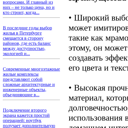
вопросами. И главный из
них – не только цена, но и
кто строит, когда...
• Широкий выбо
может имитиров
В последние годы выбор
жилья в Петербурге
такие как мрамор
смещается в сторону
районов, где есть баланс
этому, он может
между доступностью,
экологией и...
создавать эффек
его цвета и текс
Современные многоэтажные
жилые комплексы
представляют собой
сложные архитектурные и
• Высокая прочн
инженерные объекты,
объединяющие в...
материал, кото
долговечностью,
Подключение второго
использования 
экрана кажется простой
операцией: ноутбук
домашнем интерь
получает дополнительную