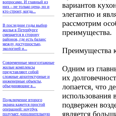
вопросами. И главный из
вариантов кухо
них – не только цена, но и
кто строит, когда...
элегантно и яв
рассмотрим осо
В последние годы выбор
жилья в Петербурге
преимущества.
смещается в сторону
районов, где есть баланс
между доступностью,
Преимущества 
экологией и...
Современные многоэтажные
Одним из главн
жилые комплексы
представляют собой
их долговечност
сложные архитектурные и
инженерные объекты,
лопается, что д
объединяющие в...
использования в
Подключение второго
подвержен возд
экрана кажется простой
операцией: ноутбук
является больш
получает дополнительную