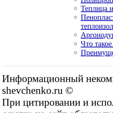
Теплица 
Пеноплас
теплоизо
Аргонодуг
Что такое
Преимуще
Информационный некомм
shevchenko.ru ©
При цитировании и испо