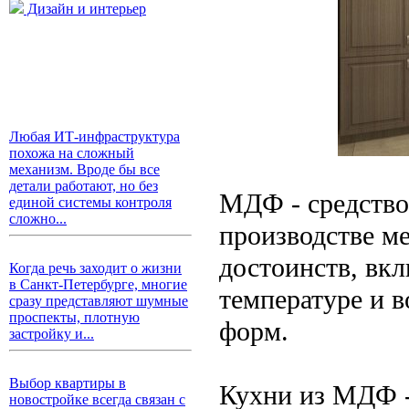
Дизайн и интерьер
Любая ИТ-инфраструктура
похожа на сложный
механизм. Вроде бы все
детали работают, но без
МДФ - средство
единой системы контроля
сложно...
производстве м
достоинств, вкл
Когда речь заходит о жизни
в Санкт-Петербурге, многие
температуре и 
сразу представляют шумные
проспекты, плотную
форм.
застройку и...
Выбор квартиры в
Кухни из МДФ -
новостройке всегда связан с