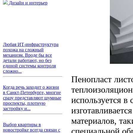
Дизайн и интерьер
Любая ИТ-инфраструктура
похожа на сложный
механизм. Вроде бы все
детали работают, но без
единой системы контроля
сложно...
Пенопласт лист
теплоизоляцион
Когда речь заходит о жизни
в Санкт-Петербурге, многие
используется в 
сразу представляют шумные
проспекты, плотную
изготавливаетс
застройку и...
материалов, так
Выбор квартиры в
специальной об
новостройке всегда связан с