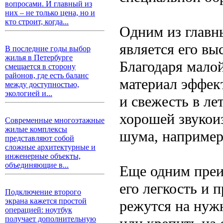
вопросами. И главный из
них – не только цена, но и
кто строит, когда...
Одним из главн
является его вы
В последние годы выбор
жилья в Петербурге
Благодаря малой
смещается в сторону
районов, где есть баланс
материал эффек
между доступностью,
экологией и...
и свежесть в ле
хорошей звукоиз
Современные многоэтажные
жилые комплексы
шума, например,
представляют собой
сложные архитектурные и
инженерные объекты,
объединяющие в...
Еще одним преи
его легкость и 
Подключение второго
экрана кажется простой
режутся на нуж
операцией: ноутбук
получает дополнительную