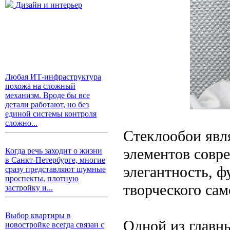
Дизайн и интерьер
Любая ИТ-инфраструктура
похожа на сложный
механизм. Вроде бы все
детали работают, но без
единой системы контроля
сложно...
Стеклообои явл
элементов совре
Когда речь заходит о жизни
в Санкт-Петербурге, многие
элегантность, 
сразу представляют шумные
проспекты, плотную
творческого са
застройку и...
Выбор квартиры в
Одной из главн
новостройке всегда связан с