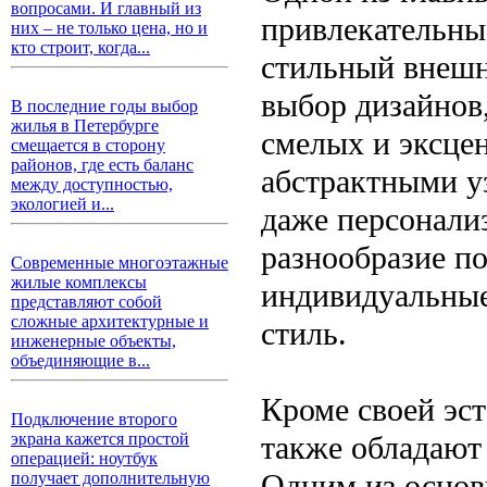
вопросами. И главный из
привлекательны
них – не только цена, но и
кто строит, когда...
стильный внешн
выбор дизайнов
В последние годы выбор
жилья в Петербурге
смелых и эксце
смещается в сторону
районов, где есть баланс
абстрактными у
между доступностью,
экологией и...
даже персонали
разнообразие по
Современные многоэтажные
жилые комплексы
индивидуальные
представляют собой
сложные архитектурные и
стиль.
инженерные объекты,
объединяющие в...
Кроме своей эс
Подключение второго
также обладаю
экрана кажется простой
операцией: ноутбук
Одним из основ
получает дополнительную