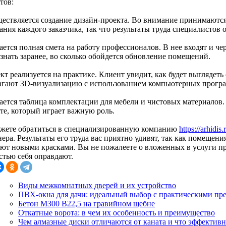
тов:
ществляется создание дизайн-проекта. Во внимание принимаютс
ания каждого заказчика, так что результаты труда специалистов
ается полная смета на работу профессионалов. В нее входят и ч
знать заранее, во сколько обойдется обновление помещений.
кт реализуется на практике. Клиент увидит, как будет выглядеть
агают 3D-визуализацию с использованием компьютерных прогр
дается таблица комплектации для мебели и чистовых материалов
те, который играет важную роль.
жете обратиться в специализированную компанию
https://arhidis.
ера. Результаты его труда вас приятно удивят, так как помещени
ают новыми красками. Вы не пожалеете о вложенных в услуги пр
стью себя оправдают.
Виды межкомнатных дверей и их устройство
ПВХ-окна для дачи: идеальный выбор с практическими п
Бетон М300 В22,5 на гравийном щебне
Откатные ворота: в чем их особенность и преимущество
Чем алмазные диски отличаются от каната и что эффективн