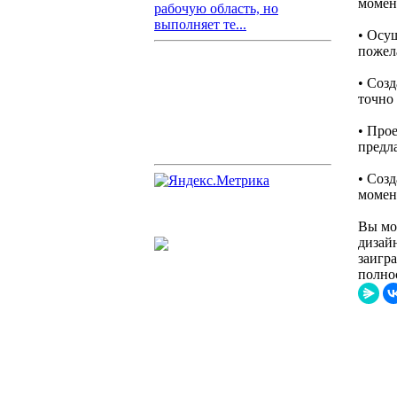
момен
рабочую область, но
выполняет те...
• Осу
пожел
• Созд
точно 
• Прое
предл
• Соз
момен
Вы мо
дизайн
заигр
полно