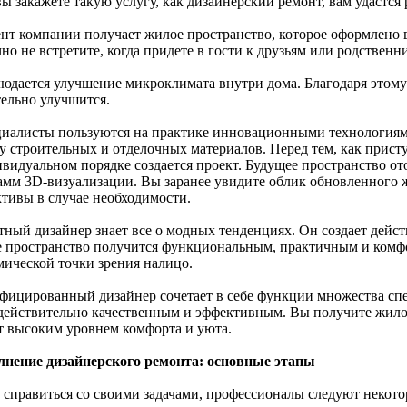
ы закажете такую услугу, как дизайнерский ремонт, вам удастся 
ент компании получает жилое пространство, которое оформлено 
но не встретите, когда придете в гости к друзьям или родственн
людается улучшение микроклимата внутри дома. Благодаря этому
тельно улучшится.
циалисты пользуются на практике инновационными технологиям
у строительных и отделочных материалов. Перед тем, как присту
ивидуальном порядке создается проект. Будущее пространство 
амм 3D-визуализации. Вы заранее увидите облик обновленного 
ктивы в случае необходимости.
тный дизайнер знает все о модных тенденциях. Он создает дейс
 пространство получится функциональным, практичным и комфо
мической точки зрения налицо.
фицированный дизайнер сочетает в себе функции множества спе
 действительно качественным и эффективным. Вы получите жилое
т высоким уровнем комфорта и уюта.
нение дизайнерского ремонта: основные этапы
 справиться со своими задачами, профессионалы следуют некот