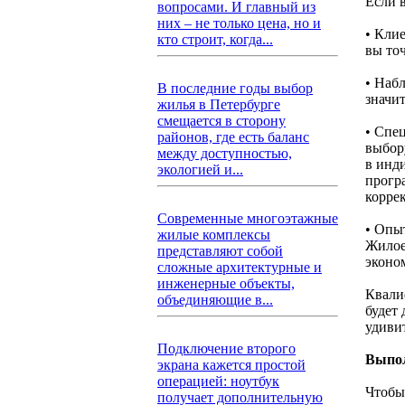
Если в
вопросами. И главный из
них – не только цена, но и
• Кли
кто строит, когда...
вы точ
• Наб
В последние годы выбор
значи
жилья в Петербурге
смещается в сторону
• Спе
районов, где есть баланс
выбор
между доступностью,
в инд
экологией и...
прогр
корре
Современные многоэтажные
• Опы
жилые комплексы
Жилое
представляют собой
эконо
сложные архитектурные и
инженерные объекты,
Квали
объединяющие в...
будет
удиви
Подключение второго
Выпол
экрана кажется простой
операцией: ноутбук
Чтобы
получает дополнительную