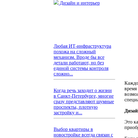
Дизайн и интерьер
Любая ИТ-инфраструктура
похожа на сложный
механизм. Вроде бы все
детали работают, но без
единой системы контроля
сложно...
Каждо
время
Когда речь заходит о жизни
возмо
в Санкт-Петербурге, многие
специ
сразу представляют шумные
проспекты, плотную
Дизай
застройку и...
Это к
приоб
Выбор квартиры в
новостройке всегда связан с