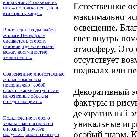
вопросами. И главный из
Естественное о
них – не только цена, но и
кто строит, когда...
максимально исп
освещение. Благ
В последние годы выбор
жилья в Петербурге
свет внутрь по
смещается в сторону
атмосферу. Это 
районов, где есть баланс
между доступностью,
отсутствует воз
экологией и...
подвалах или п
Современные многоэтажные
жилые комплексы
представляют собой
Декоративный э
сложные архитектурные и
инженерные объекты,
фактуры и рисун
объединяющие в...
декоративный э
Подключение второго
уникальные игр
экрана кажется простой
операцией: ноутбук
особый шарм. К
получает дополнительную