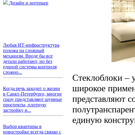
Дизайн и интерьер
Любая ИТ-инфраструктура
похожа на сложный
механизм. Вроде бы все
детали работают, но без
единой системы контроля
сложно...
Стеклоблоки – 
широкое примен
Когда речь заходит о жизни
в Санкт-Петербурге, многие
представляют с
сразу представляют шумные
проспекты, плотную
полутранспарен
застройку и...
единую констру
Выбор квартиры в
новостройке всегда связан с