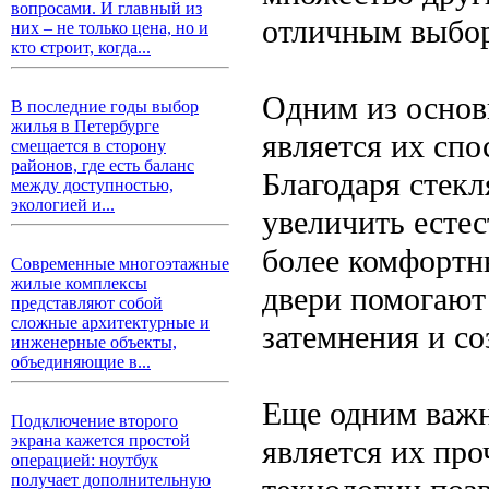
вопросами. И главный из
отличным выбор
них – не только цена, но и
кто строит, когда...
Одним из основ
В последние годы выбор
жилья в Петербурге
является их спо
смещается в сторону
районов, где есть баланс
Благодаря стек
между доступностью,
экологией и...
увеличить есте
более комфортн
Современные многоэтажные
жилые комплексы
двери помогают
представляют собой
сложные архитектурные и
затемнения и с
инженерные объекты,
объединяющие в...
Еще одним важ
Подключение второго
экрана кажется простой
является их пр
операцией: ноутбук
получает дополнительную