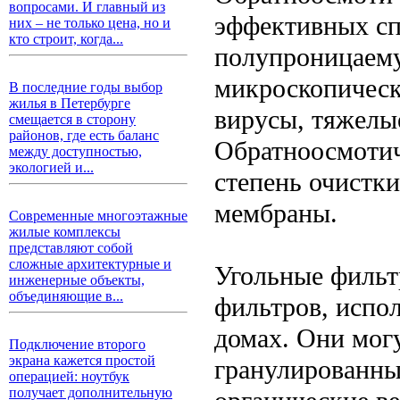
вопросами. И главный из
эффективных сп
них – не только цена, но и
кто строит, когда...
полупроницаему
микроскопическ
В последние годы выбор
жилья в Петербурге
вирусы, тяжелы
смещается в сторону
районов, где есть баланс
Обратноосмотич
между доступностью,
экологией и...
степень очистки
мембраны.
Современные многоэтажные
жилые комплексы
представляют собой
сложные архитектурные и
Угольные фильт
инженерные объекты,
объединяющие в...
фильтров, испо
домах. Они могу
Подключение второго
экрана кажется простой
гранулированны
операцией: ноутбук
получает дополнительную