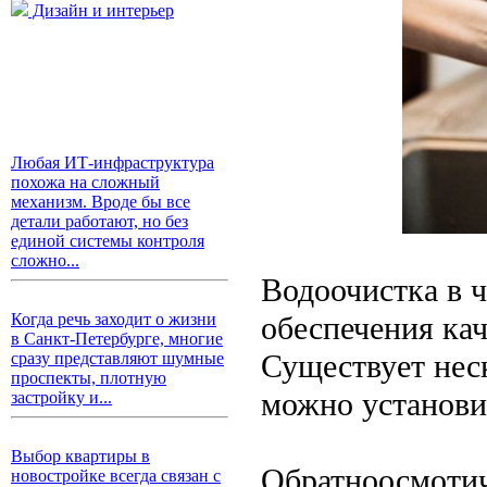
Дизайн и интерьер
Любая ИТ-инфраструктура
похожа на сложный
механизм. Вроде бы все
детали работают, но без
единой системы контроля
сложно...
Водоочистка в 
обеспечения ка
Когда речь заходит о жизни
в Санкт-Петербурге, многие
Существует нес
сразу представляют шумные
проспекты, плотную
можно установит
застройку и...
Выбор квартиры в
Обратноосмотич
новостройке всегда связан с