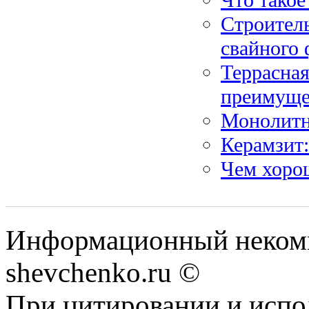
Строитель
свайного
Террасная
преимуще
Монолитн
Керамзит:
Чем хоро
Информационный некомм
shevchenko.ru ©
При цитировании и испо