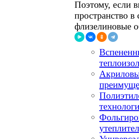
Поэтому, если в
пространство в 
флизелиновые об
Вспененн
теплоизо
Акриловый
преимуще
Полиэтил
технологи
Фольгиро
утеплите
Универса