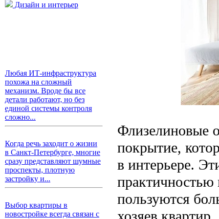
Дизайн и интерьер
Любая ИТ-инфраструктура
похожа на сложный
механизм. Вроде бы все
детали работают, но без
единой системы контроля
сложно...
Флизелиновые о
покрытие, котор
Когда речь заходит о жизни
в Санкт-Петербурге, многие
в интерьере. Эт
сразу представляют шумные
проспекты, плотную
практичностью 
застройку и...
пользуются бол
Выбор квартиры в
хозяев квартир.
новостройке всегда связан с