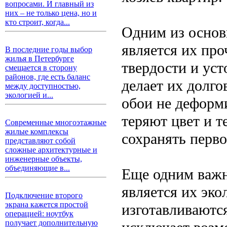
вопросами. И главный из
них – не только цена, но и
кто строит, когда...
Одним из основ
является их пр
В последние годы выбор
жилья в Петербурге
твердости и ус
смещается в сторону
районов, где есть баланс
делает их долг
между доступностью,
экологией и...
обои не деформ
теряют цвет и т
Современные многоэтажные
жилые комплексы
сохранять перво
представляют собой
сложные архитектурные и
инженерные объекты,
объединяющие в...
Еще одним важ
является их эко
Подключение второго
экрана кажется простой
изготавливаются
операцией: ноутбук
получает дополнительную