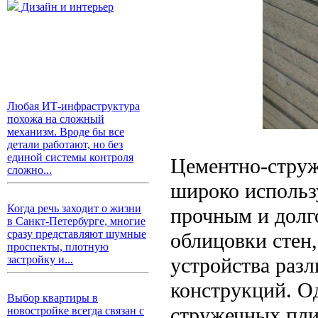
Дизайн и интерьер
Любая ИТ-инфраструктура
похожа на сложный
механизм. Вроде бы все
детали работают, но без
единой системы контроля
Цементно-струж
сложно...
широко использу
Когда речь заходит о жизни
прочным и долг
в Санкт-Петербурге, многие
сразу представляют шумные
облицовки стен,
проспекты, плотную
устройства раз
застройку и...
конструкций. О
Выбор квартиры в
стружечных плит
новостройке всегда связан с