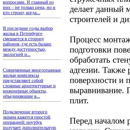
вопросами. И главный из
делает данный 
них – не только цена, но и
кто строит, когда...
строителей и ди
В последние годы выбор
жилья в Петербурге
Процесс монтаж
смещается в сторону
районов, где есть баланс
подготовки пов
между доступностью,
экологией и...
обработать сте
адгезии. Также 
Современные многоэтажные
жилые комплексы
поверхности и 
представляют собой
сложные архитектурные и
выравнивание. 
инженерные объекты,
объединяющие в...
плит.
Подключение второго
экрана кажется простой
Перед началом 
операцией: ноутбук
получает дополнительную