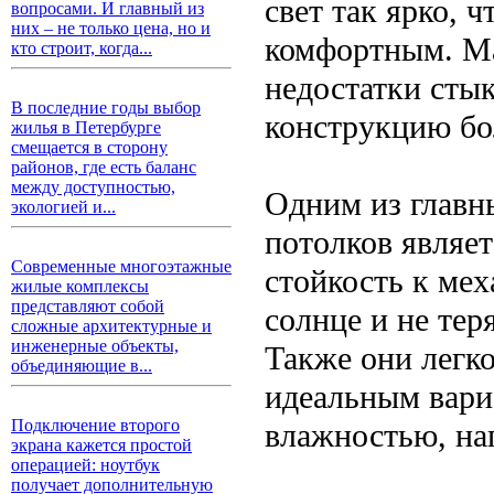
свет так ярко, 
вопросами. И главный из
них – не только цена, но и
комфортным. Ма
кто строит, когда...
недостатки стык
В последние годы выбор
конструкцию бо
жилья в Петербурге
смещается в сторону
районов, где есть баланс
между доступностью,
Одним из главн
экологией и...
потолков являе
Современные многоэтажные
стойкость к ме
жилые комплексы
представляют собой
солнце и не тер
сложные архитектурные и
инженерные объекты,
Также они легко
объединяющие в...
идеальным вари
Подключение второго
влажностью, на
экрана кажется простой
операцией: ноутбук
получает дополнительную