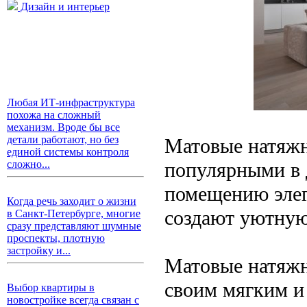
Дизайн и интерьер
Любая ИТ-инфраструктура
похожа на сложный
механизм. Вроде бы все
детали работают, но без
Матовые натяжн
единой системы контроля
популярными в 
сложно...
помещению элег
Когда речь заходит о жизни
создают уютную
в Санкт-Петербурге, многие
сразу представляют шумные
проспекты, плотную
застройку и...
Матовые натяжн
своим мягким и
Выбор квартиры в
новостройке всегда связан с