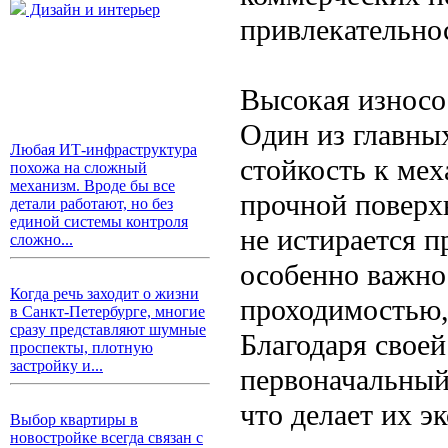
Дизайн и интерьер
привлекательно
Высокая износо
Один из главны
Любая ИТ-инфраструктура
стойкость к ме
похожа на сложный
механизм. Вроде бы все
прочной поверхн
детали работают, но без
единой системы контроля
не истирается п
сложно...
особенно важно
Когда речь заходит о жизни
проходимостью,
в Санкт-Петербурге, многие
сразу представляют шумные
Благодаря свое
проспекты, плотную
застройку и...
первоначальный
что делает их 
Выбор квартиры в
новостройке всегда связан с