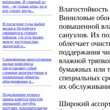
вопросами. И главный из
них – не только цена, но и
Влагостойкость 
кто строит, когда...
Виниловые обои
В последние годы выбор
повышенной вла
жилья в Петербурге
санузлов. Их по
смещается в сторону
районов, где есть баланс
облегчает очист
между доступностью,
экологией и...
поддержания чи
влажной тряпкой
Современные многоэтажные
жилые комплексы
бумажных или т
представляют собой
сложные архитектурные и
специальных сре
инженерные объекты,
объединяющие в...
их обслуживани
Подключение второго
экрана кажется простой
Широкий ассорт
операцией: ноутбук
получает дополнительную