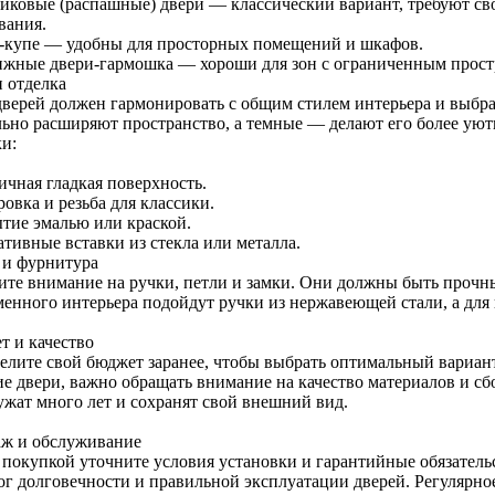
иковые (распашные) двери — классический вариант, требуют св
вания.
-купе — удобны для просторных помещений и шкафов.
ижные двери-гармошка — хороши для зон с ограниченным прост
и отделка
дверей должен гармонировать с общим стилем интерьера и выбр
льно расширяют пространство, а темные — делают его более у
ки:
ичная гладкая поверхность.
овка и резьба для классики.
тие эмалью или краской.
ативные вставки из стекла или металла.
 и фурнитура
ите внимание на ручки, петли и замки. Они должны быть прочн
менного интерьера подойдут ручки из нержавеющей стали, а для
т и качество
елите свой бюджет заранее, чтобы выбрать оптимальный вариант
ие двери, важно обращать внимание на качество материалов и 
ужат много лет и сохранят свой внешний вид.
ж и обслуживание
 покупкой уточните условия установки и гарантийные обязатель
ог долговечности и правильной эксплуатации дверей. Регулярно