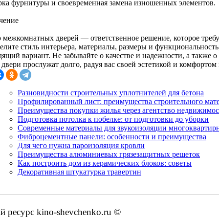
рка фурнитуры и своевременная замена изношенных элементов.
чение
 межкомнатных дверей — ответственное решение, которое требу
елите стиль интерьера, материалы, размеры и функциональность
ящий вариант. Не забывайте о качестве и надежности, а также о
двери прослужат долго, радуя вас своей эстетикой и комфортом 
Разновидности строительных уплотнителей для бетона
Профилированный лист: преимущества строительного мат
Преимущества покупки жилья через агентство недвижимо
Подготовка потолка к побелке: от подготовки до уборки
Современные материалы для звукоизоляции многоквартир
Фиброцементные панели: особенности и преимущества
Для чего нужна пароизоляция кровли
Преимущества алюминиевых грязезащитных решеток
Как построить дом из керамических блоков: советы
Декоративная штукатурка травертин
ресурс kino-shevchenko.ru ©