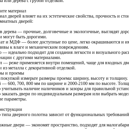
а или дерева с грубой отделкой.
ите материал
иал дверей влияет на их эстетические свойства, прочность и ст
мнатных дверей:
в дерева — прочные, долговечные и экологичные, выглядят доро
 и могут быть дорогими.
ат и МДФ — более доступные по цене, легко окрашиваются и и
чивы к влаге и механическим повреждениям.
о — идеально подходит для создания легкости и визуального рас
нации с другими материалами.
л — реже применяется внутри помещений, чаще для входных две
 из металла с декоративной отделкой.
ры и проемы
 покупкой измерьте размеры проема: ширину, высоту и толщину
й — 600, 700, 800 мм по ширине и 2000-2100 мм по высоте. Толщ
 учитывать наличие наличников и зазоры для правильной устан
 заказать двери по индивидуальным размерам или выбрать модель
е параметры.
онструкции
 типа дверного полотна зависит от функциональных требований
ижные двери — экономят пространство, подходят для малогабар