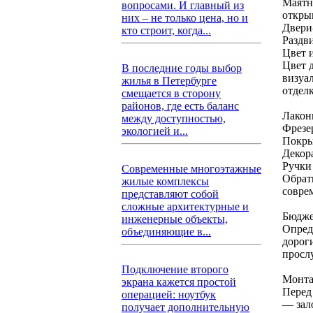
Маятн
вопросами. И главный из
откры
них – не только цена, но и
Двери
кто строит, когда...
Раздв
Цвет 
Цвет 
В последние годы выбор
визуа
жилья в Петербурге
отдел
смещается в сторону
районов, где есть баланс
Лакон
между доступностью,
Фрезер
экологией и...
Покры
Декор
Ручки
Современные многоэтажные
Обрат
жилые комплексы
совре
представляют собой
сложные архитектурные и
Бюдже
инженерные объекты,
Опред
объединяющие в...
дорог
просл
Подключение второго
Монта
экрана кажется простой
Перед
операцией: ноутбук
— зал
получает дополнительную