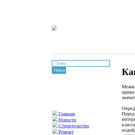
Ка
Найти
Межко
прива
значи
Опред
Перед
Главная
интер
Новости
класс
Строительство
подой
Ремонт