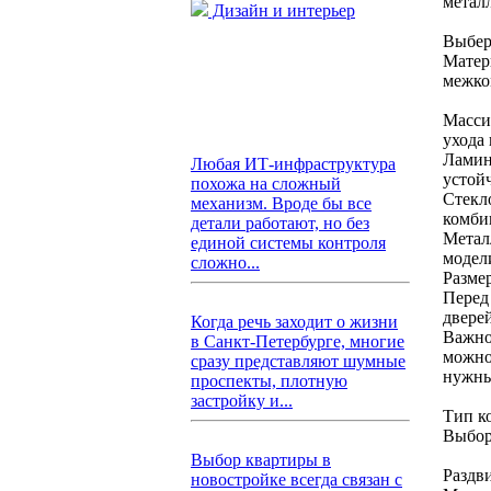
металл
Дизайн и интерьер
Выбер
Матер
межко
Масси
ухода
Ламин
Любая ИТ-инфраструктура
устой
похожа на сложный
Стекл
механизм. Вроде бы все
комби
детали работают, но без
Метал
единой системы контроля
модели
сложно...
Разме
Перед
двере
Когда речь заходит о жизни
Важно
в Санкт-Петербурге, многие
можно
сразу представляют шумные
нужны
проспекты, плотную
застройку и...
Тип к
Выбор
Выбор квартиры в
Раздв
новостройке всегда связан с