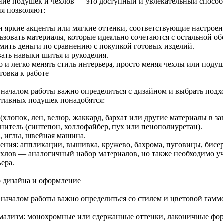
ние подушек и чехлов — это доступный и увлекательный способ 
ия позволяют:
и яркие акценты или мягкие оттенки, соответствующие настрое
ьзовать материалы, которые идеально сочетаются с остальной об
мить деньги по сравнению с покупкой готовых изделий.
вать навыки шитья и рукоделия.
о и легко менять стиль интерьера, просто меняя чехлы или поду
товка к работе
 началом работы важно определиться с дизайном и выбрать подх
ативных подушек понадобятся:
(хлопок, лен, велюр, жаккард, бархат или другие материалы в за
нитель (синтепон, холлофайбер, пух или пенополиуретан).
, иглы, швейная машина.
ения: аппликации, вышивка, кружево, бахрома, пуговицы, бисер 
ехлов — аналогичный набор материалов, но также необходимо уч
ера.
 дизайна и оформление
 началом работы важно определиться со стилем и цветовой гамм
ализм: монохромные или сдержанные оттенки, лаконичные фо