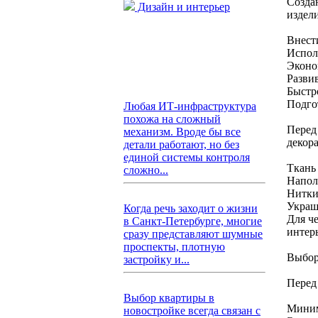
Созда
Дизайн и интерьер
издел
Внест
Испол
Эконо
Разви
Быстр
Подго
Любая ИТ-инфраструктура
похожа на сложный
Перед
механизм. Вроде бы все
декор
детали работают, но без
единой системы контроля
Ткань 
сложно...
Напол
Нитки
Украш
Когда речь заходит о жизни
Для ч
в Санкт-Петербурге, многие
интерь
сразу представляют шумные
проспекты, плотную
Выбор
застройку и...
Перед
Выбор квартиры в
Миним
новостройке всегда связан с