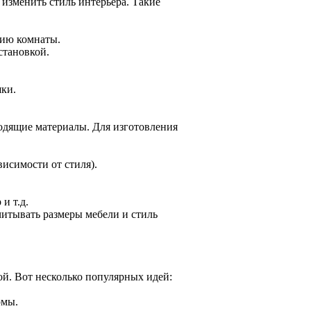
изменить стиль интерьера. Такие
нию комнаты.
становкой.
шки.
одящие материалы. Для изготовления
висимости от стиля).
и т.д.
итывать размеры мебели и стиль
ой. Вот несколько популярных идей:
рмы.