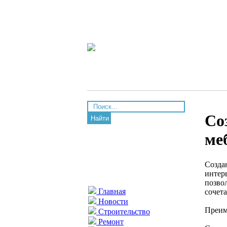
Со
Найти
ме
Созда
интерь
позво
Главная
сочет
Новости
Преим
Строительство
Ремонт