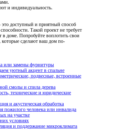
ами.
уют и индивидуальность.
 это доступный и приятный способ
 способности. Такой проект не требует
ют в доме. Попробуйте воплотить свои
 которые сделают ваш дом по-
жа или замены фурнитуры
даем уютный акцент в спальне
метрические, подвесные, встроенные
ной смолы и спила дерева
ость, технические и юридические
ция и акустическая обработка
я пожилого человека или инвалида
ых на участке
шних условиях
тиляция и поддержание микроклимата