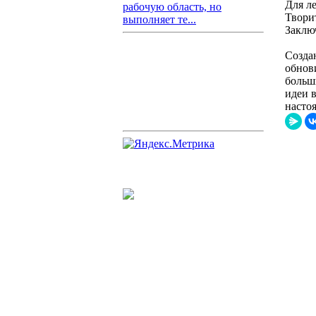
Для л
рабочую область, но
Твори
выполняет те...
Заклю
Созда
обнови
больши
идеи 
насто