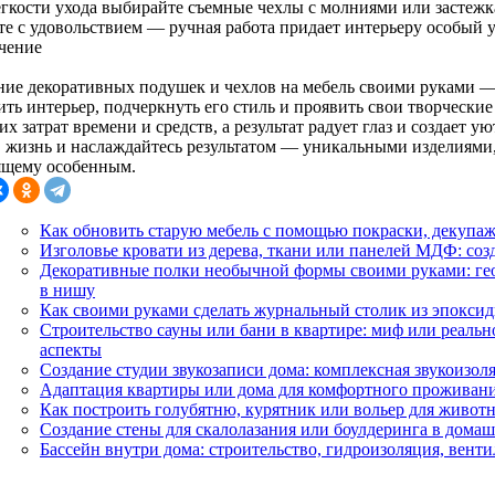
егкости ухода выбирайте съемные чехлы с молниями или застежк
те с удовольствием — ручная работа придает интерьеру особый 
чение
ние декоративных подушек и чехлов на мебель своими руками —
ть интерьер, подчеркнуть его стиль и проявить свои творческие
х затрат времени и средств, а результат радует глаз и создает у
в жизнь и наслаждайтесь результатом — уникальными изделиями,
ящему особенным.
Как обновить старую мебель с помощью покраски, декупа
Изголовье кровати из дерева, ткани или панелей МДФ: соз
Декоративные полки необычной формы своими руками: гео
в нишу
Как своими руками сделать журнальный столик из эпоксид
Строительство сауны или бани в квартире: миф или реальн
аспекты
Создание студии звукозаписи дома: комплексная звукоизоля
Адаптация квартиры или дома для комфортного проживани
Как построить голубятню, курятник или вольер для животн
Создание стены для скалолазания или боулдеринга в дома
Бассейн внутри дома: строительство, гидроизоляция, вен