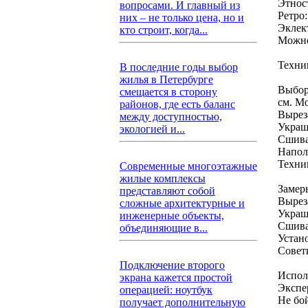
Этнос
вопросами. И главный из
Ретро:
них – не только цена, но и
Эклек
кто строит, когда...
Можно
Техни
В последние годы выбор
жилья в Петербурге
Выбор
смещается в сторону
см. М
районов, где есть баланс
Вырез
между доступностью,
Украш
экологией и...
Сшива
Напол
Техни
Современные многоэтажные
жилые комплексы
Замер
представляют собой
Вырез
сложные архитектурные и
Украш
инженерные объекты,
Сшива
объединяющие в...
Устано
Совет
Подключение второго
Испол
экрана кажется простой
Экспе
операцией: ноутбук
Не бо
получает дополнительную