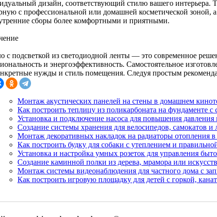
идуальный дизайн, соответствующий стилю вашего интерьера. Т
рную с профессиональной или домашней косметической зоной, а
 утренние сборы более комфортными и приятными.
чение
о с подсветкой из светодиодной ленты — это современное решени
иональность и энергоэффективность. Самостоятельное изготовле
онкретные нужды и стиль помещения. Следуя простым рекоменда
Монтаж акустических панелей на стены в домашнем кинот
Как построить теплицу из поликарбоната на фундаменте с
Установка и подключение насоса для повышения давления 
Создание системы хранения для велосипедов, самокатов и
Монтаж декоративных накладок на радиаторы отопления в 
Как построить будку для собаки с утеплением и правильно
Установка и настройка умных розеток для управления быт
Создание каминной полки из дерева, мрамора или искусст
Монтаж системы видеонаблюдения для частного дома с зап
Как построить игровую площадку для детей с горкой, канат