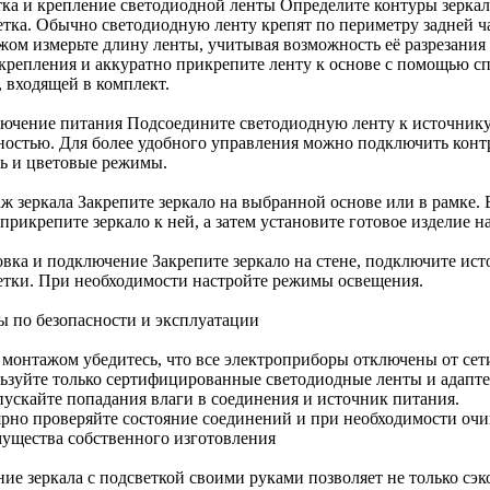
тка и крепление светодиодной ленты Определите контуры зеркал
етка. Обычно светодиодную ленту крепят по периметру задней ч
ом измерьте длину ленты, учитывая возможность её разрезания (
 крепления и аккуратно прикрепите ленту к основе с помощью с
, входящей в комплект.
ючение питания Подсоедините светодиодную ленту к источнику 
ностью. Для более удобного управления можно подключить конт
ть и цветовые режимы.
ж зеркала Закрепите зеркало на выбранной основе или в рамке. 
прикрепите зеркало к ней, а затем установите готовое изделие на
овка и подключение Закрепите зеркало на стене, подключите ист
етки. При необходимости настройте режимы освещения.
ы по безопасности и эксплуатации
 монтажом убедитесь, что все электроприборы отключены от сет
ьзуйте только сертифицированные светодиодные ленты и адапте
пускайте попадания влаги в соединения и источник питания.
ярно проверяйте состояние соединений и при необходимости очи
ущества собственного изготовления
ие зеркала с подсветкой своими руками позволяет не только сэк