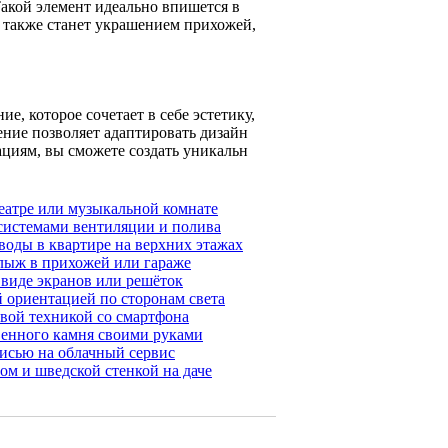
акой элемент идеально впишется в
 также станет украшением прихожей,
е, которое сочетает в себе эстетику,
ние позволяет адаптировать дизайн
циям, вы сможете создать уникальн
еатре или музыкальной комнате
 системами вентиляции и полива
воды в квартире на верхних этажах
 лыж в прихожей или гараже
виде экранов или решёток
й ориентацией по сторонам света
овой техникой со смартфона
венного камня своими руками
исью на облачный сервис
ом и шведской стенкой на даче