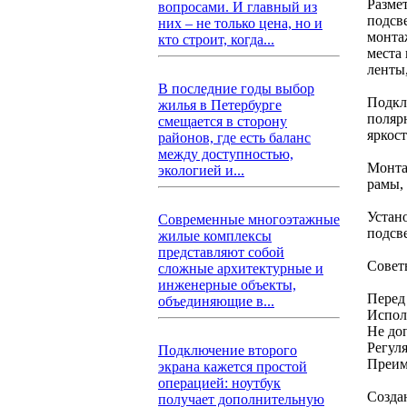
Разме
вопросами. И главный из
подсв
них – не только цена, но и
монтаж
кто строит, когда...
места
ленты
В последние годы выбор
Подкл
жилья в Петербурге
поляр
смещается в сторону
яркос
районов, где есть баланс
между доступностью,
Монта
экологией и...
рамы, 
Устан
Современные многоэтажные
подсв
жилые комплексы
представляют собой
Совет
сложные архитектурные и
инженерные объекты,
Перед
объединяющие в...
Испол
Не до
Регул
Подключение второго
Преим
экрана кажется простой
операцией: ноутбук
Создан
получает дополнительную