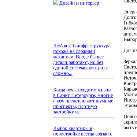
Свето
Дизайн и интерьер
Энерг
Долгов
Гибко
Разно
динам
Выбор
Любая ИТ-инфраструктура
Для из
похожа на сложный
механизм. Вроде бы все
Зеркал
детали работают, но без
Свето
единой системы контроля
предп
сложно...
Источ
Контр
Каркас
Когда речь заходит о жизни
Монта
в Санкт-Петербурге, многие
Инстру
сразу представляют шумные
Этапы
проспекты, плотную
застройку и...
Подгот
акрил
быть и
Выбор квартиры в
новостройке всегда связан с