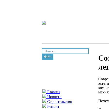
Со
Найти
ле
Совре
эстети
комна
Главная
макия
Новости
Почем
Строительство
Ремонт