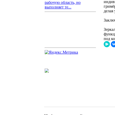
индив
рабочую область, но
гримё
выполняет те...
делая
Заклю
Зеркал
функц
под к