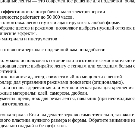
диодные ленты — это современное решение для подсветки, обл
оэффективность: потребляют мало электроэнергии.
ечность: работают до 50 000 часов.
сть монтажа: легко гнутся и адаптируются к любой форме.
образие цветов и режимов: позволяют выбрать нужный оттенок и 
ические эффекты.
 материала и инструментов
готовления зеркала с подсветкой вам понадобятся:
о: можно использовать готовое или изготовить самостоятельно и
диодная лента: выбирайте ленту с теплым или холодным белым с
очтений.
ник питания: адаптер, совместимый по мощности с лентой.
оллер: для управления режимами подсветки (опционально).
 или основа: деревянная или металлическая рама для крепления 
жные материалы: клей, саморезы, дюбели.
менты: дрель, нож для резки ленты, паяльник (при необходимост
 изготовления
овка зеркала Если вы делаете зеркало самостоятельно, закажите
ового пластика нужного размера и формы. Обратите внимание н
деально гладкой и без дефектов.