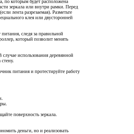
а, по которым будет расположена
асти зеркала или внутри рамки. Перед
если лента разрезаемая). Разметьте
пециального клея или двусторонней
питания, следя за правильной
роллер, который позволит менять
В случае использования деревянной
 стену.
очник питания и протестируйте работу
и.
ры.
щайте поверхность зеркала.
ономить деньги, но и реализовать