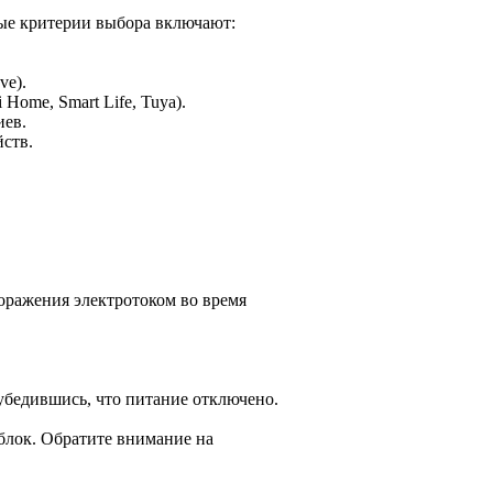
ые критерии выбора включают:
ve).
ome, Smart Life, Tuya).
иев.
йств.
поражения электротоком во время
убедившись, что питание отключено.
блок. Обратите внимание на