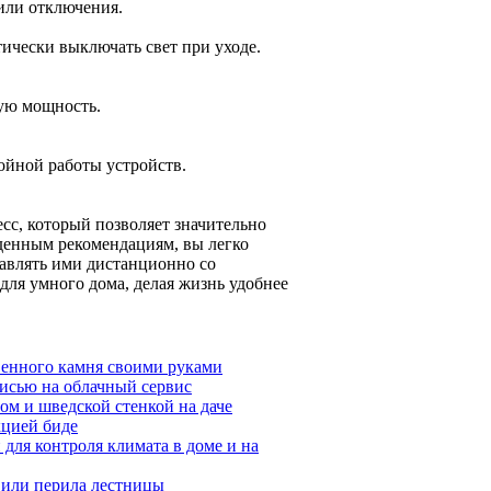
или отключения.
ически выключать свет при уходе.
ую мощность.
бойной работы устройств.
сс, который позволяет значительно
денным рекомендациям, вы легко
равлять ими дистанционно со
ля умного дома, делая жизнь удобнее
венного камня своими руками
исью на облачный сервис
ом и шведской стенкой на даче
кцией биде
ля контроля климата в доме и на
 или перила лестницы