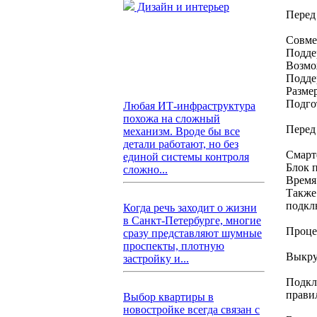
Дизайн и интерьер
Перед
Совме
Поддер
Возмо
Подде
Разме
Подго
Любая ИТ-инфраструктура
похожа на сложный
Перед 
механизм. Вроде бы все
детали работают, но без
Смарт
единой системы контроля
Блок п
сложно...
Время
Также
подкл
Когда речь заходит о жизни
в Санкт-Петербурге, многие
Проце
сразу представляют шумные
проспекты, плотную
Выкру
застройку и...
Подкл
прави
Выбор квартиры в
новостройке всегда связан с