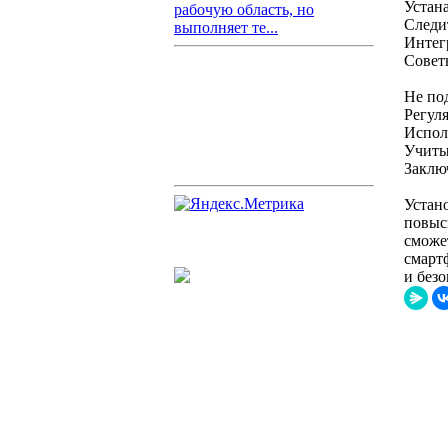
Устан
рабочую область, но
Следи
выполняет те...
Интег
Совет
Не по
Регул
Испол
Учиты
Заклю
Устан
повыс
сможе
смарт
и безо