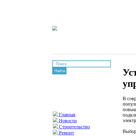
Ус
Найти
уп
В сов
попул
повыш
Главная
подкл
элект
Новости
Строительство
Выбор
Ремонт