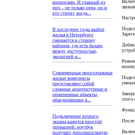
Включ
вопросами. И главный из
звуков
них – не только цена, но и
кто строит, когда...
Настр
Подкл
В последние годы выбор
Зареги
жилья в Петербурге
смещается в сторону
Добав
районов, где есть баланс
устро
между доступностью,
экологией и...
Режим
кнопк
Современные многоэтажные
Подкл
жилые комплексы
умных 
представляют собой
сложные архитектурные и
Завер
инженерные объекты,
этого 
объединяющие в...
Функц
Подключение второго
После
экрана кажется простой
операцией: ноутбук
Включ
получает дополнительную