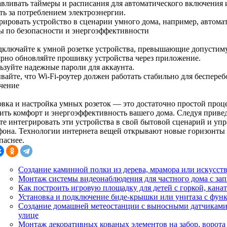
авливать таймеры и расписания для автоматического включения 
ть за потреблением электроэнергии.
рировать устройство в сценарии умного дома, например, автомат
ы по безопасности и энергоэффективности
дключайте к умной розетке устройства, превышающие допустим
ярно обновляйте прошивку устройства через приложение.
ьзуйте надежные пароли для аккаунта.
вайте, что Wi-Fi-роутер должен работать стабильно для беспере
чение
овка и настройка умных розеток — это достаточно простой проце
ить комфорт и энергоэффективность вашего дома. Следуя приве
те интегрировать эти устройства в свой бытовой сценарий и уп
фона. Технологии интернета вещей открывают новые горизонты д
паснее.
Создание каминной полки из дерева, мрамора или искусст
Монтаж системы видеонаблюдения для частного дома с зап
Как построить игровую площадку для детей с горкой, канат
Установка и подключение биде-крышки или унитаза с фун
Создание домашней метеостанции с выносными датчиками д
улице
Монтаж декоративных кованых элементов на забор, ворота