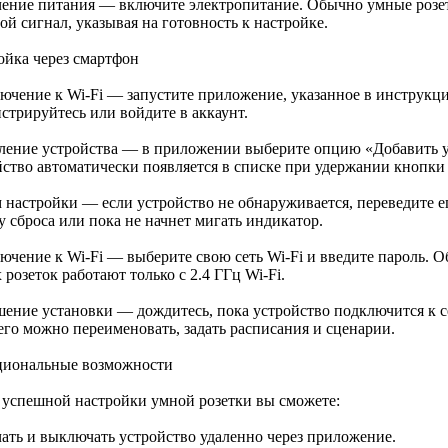
ение питания — включите электропитание. Обычно умные розет
ой сигнал, указывая на готовность к настройке.
ойка через смартфон
ючение к Wi-Fi — запустите приложение, указанное в инструкции
стрируйтесь или войдите в аккаунт.
ление устройства — в приложении выберите опцию «Добавить у
йство автоматически появляется в списке при удержании кнопки
 настройки — если устройство не обнаруживается, переведите е
у сброса или пока не начнет мигать индикатор.
ючение к Wi-Fi — выберите свою сеть Wi-Fi и введите пароль. 
розеток работают только с 2.4 ГГц Wi-Fi.
шение установки — дождитесь, пока устройство подключится к с
его можно переименовать, задать расписания и сценарии.
иональные возможности
 успешной настройки умной розетки вы сможете:
ать и выключать устройство удаленно через приложение.