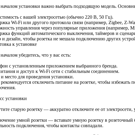
 началом установки важно выбрать подходящую модель. Основн
стимость с вашей электросетью (обычно 220 В, 50 Гц).
жка Wi-Fi или другого протокола связи (например, Zigbee, Z-Wa
жность управления через популярные приложения (например, Mi H
ржка функций автоматического выключения, таймеров и сценар
р и дизайн, чтобы розетка не мешала подключению других устро
товка к установке
началом убедитесь, что у вас есть:
фон с установленным приложением выбранного бренда.
итания и доступ к Wi-Fi сети с стабильным соединением.
 и место для проведения установки.
 рекомендуется отключить питание на розетке, чтобы избежать 
ючения.
сс установки
тите старую розетку — аккуратно отключите ее от электросети, 
ючение умной розетки — вставьте умную розетку в розеточный 
льность подключения, чтобы контакты совпадали.