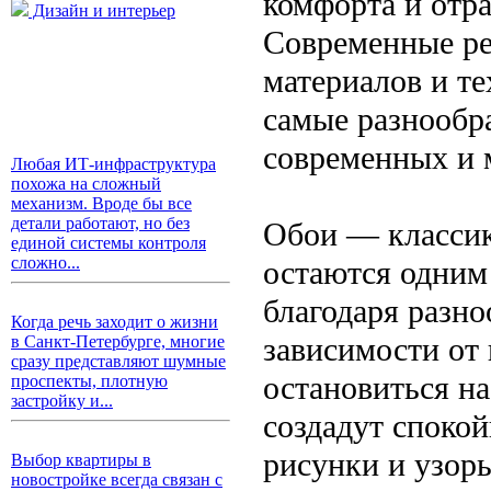
комфорта и отр
Дизайн и интерьер
Современные р
материалов и т
самые разнообр
современных и
Любая ИТ-инфраструктура
похожа на сложный
механизм. Вроде бы все
детали работают, но без
Обои — классик
единой системы контроля
сложно...
остаются одним
благодаря разно
Когда речь заходит о жизни
зависимости от
в Санкт-Петербурге, многие
сразу представляют шумные
остановиться н
проспекты, плотную
застройку и...
создадут споко
рисунки и узор
Выбор квартиры в
новостройке всегда связан с