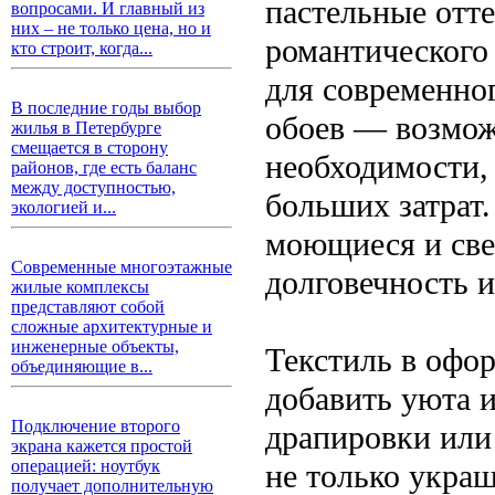
пастельные отте
вопросами. И главный из
них – не только цена, но и
романтического
кто строит, когда...
для современно
В последние годы выбор
обоев — возмож
жилья в Петербурге
смещается в сторону
необходимости, 
районов, где есть баланс
между доступностью,
больших затрат.
экологией и...
моющиеся и све
Современные многоэтажные
долговечность и
жилые комплексы
представляют собой
сложные архитектурные и
инженерные объекты,
Текстиль в офо
объединяющие в...
добавить уюта и
Подключение второго
драпировки или
экрана кажется простой
операцией: ноутбук
не только укра
получает дополнительную