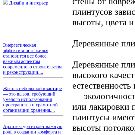
стены от повре
Дизайн и интерьер
плинтусов завис
высоты, цвета и
Деревянные пл
Энергетическая
эффективность жилья
становится все более
важным аспектом
Деревянные пли
современного строительства
и реконструкции....
высокого качест
естественность
Жить в небольшой квартире
— экологичност
— это вызов, требующий
умелого использования
или лакировки 
пространства и грамотной
организации хранения....
плинтусы имеют 
высоты потолко
Архитектура играет важную
роль в создании комфорта и