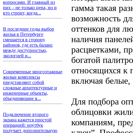
вопросами. И главный из
гамма такая раз
них – не только цена, но и
кто строит, когда...
возможность дл
оттенков для лю
В последние годы выбор
жилья в Петербурге
наличия панеле
смещается в сторону
районов, где есть баланс
расцветками, п
между доступностью,
экологией и...
богатой палитро
относящихся к п
Современные многоэтажные
жилые комплексы
включая белые, 
представляют собой
сложные архитектурные и
инженерные объекты,
объединяющие в...
Для подбора оп
облицовки жили
Подключение второго
компаниям, пре
экрана кажется простой
операцией: ноутбук
ключ”. Професс
получает дополнительную