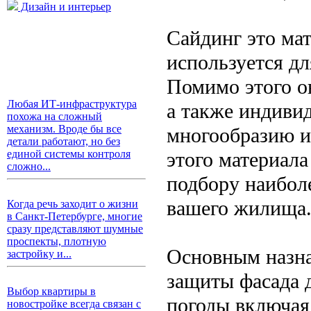
Дизайн и интерьер
Сайдинг это мат
используется дл
Помимо этого о
Любая ИТ-инфраструктура
а также индивид
похожа на сложный
механизм. Вроде бы все
многообразию и
детали работают, но без
этого материал
единой системы контроля
сложно...
подбору наибол
вашего жилища
Когда речь заходит о жизни
в Санкт-Петербурге, многие
сразу представляют шумные
проспекты, плотную
Основным назна
застройку и...
защиты фасада д
Выбор квартиры в
погоды включая 
новостройке всегда связан с