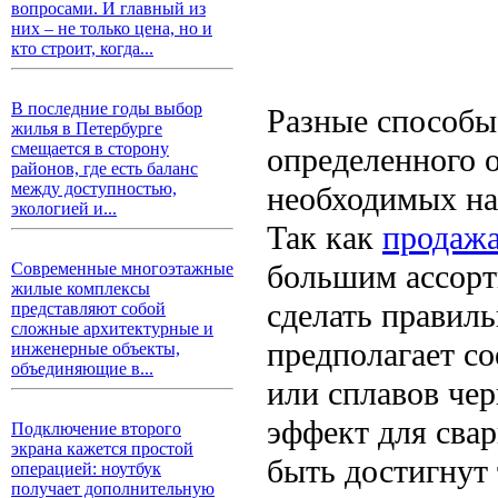
вопросами. И главный из
них – не только цена, но и
кто строит, когда...
В последние годы выбор
Разные способы
жилья в Петербурге
смещается в сторону
определенного о
районов, где есть баланс
между доступностью,
необходимых на
экологией и...
Так как
продажа
большим ассорт
Современные многоэтажные
жилые комплексы
сделать правил
представляют собой
сложные архитектурные и
предполагает со
инженерные объекты,
объединяющие в...
или сплавов че
эффект для сва
Подключение второго
экрана кажется простой
быть достигнут
операцией: ноутбук
получает дополнительную