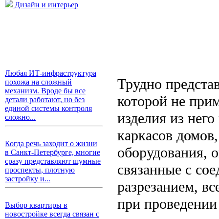
Дизайн и интерьер
Любая ИТ-инфраструктура
Трудно представ
похожа на сложный
механизм. Вроде бы все
которой не при
детали работают, но без
единой системы контроля
изделия из него
сложно...
каркасов домов,
Когда речь заходит о жизни
оборудования, 
в Санкт-Петербурге, многие
сразу представляют шумные
связанные с со
проспекты, плотную
застройку и...
разрезанием, вс
при проведении
Выбор квартиры в
новостройке всегда связан с