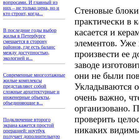
вопросами. И главный из
Стеновые блоки
них – не только цена, но и
кто строит, когда...
практически в 
касается и кер
В последние годы выбор
жилья в Петербурге
элементов. Уже
смещается в сторону
районов, где есть баланс
произвести ее д
между доступностью,
экологией и...
заводе изготови
они не были по
Современные многоэтажные
жилые комплексы
Укладываются о
представляют собой
сложные архитектурные и
очень важно, ч
инженерные объекты,
объединяющие в...
организовано. П
проверить цело
Подключение второго
экрана кажется простой
никаких видимы
операцией: ноутбук
получает дополнительную