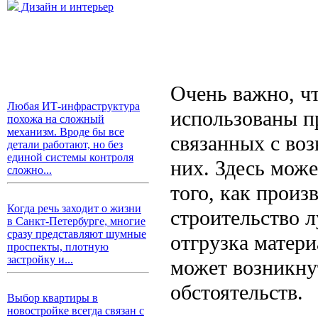
Дизайн и интерьер
Очень важно, ч
Любая ИТ-инфраструктура
использованы пр
похожа на сложный
механизм. Вроде бы все
связанных с воз
детали работают, но без
единой системы контроля
них. Здесь може
сложно...
того, как произ
Когда речь заходит о жизни
строительство л
в Санкт-Петербурге, многие
сразу представляют шумные
отгрузка матери
проспекты, плотную
застройку и...
может возникну
обстоятельств.
Выбор квартиры в
новостройке всегда связан с