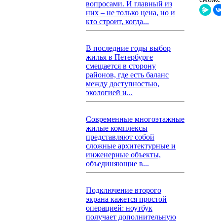
вопросами. И главный из
них – не только цена, но и
кто строит, когда...
В последние годы выбор
жилья в Петербурге
смещается в сторону
районов, где есть баланс
между доступностью,
экологией и...
Современные многоэтажные
жилые комплексы
представляют собой
сложные архитектурные и
инженерные объекты,
объединяющие в...
Подключение второго
экрана кажется простой
операцией: ноутбук
получает дополнительную