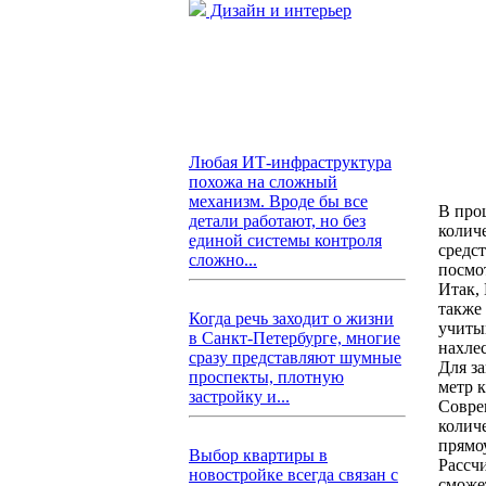
Дизайн и интерьер
Любая ИТ-инфраструктура
похожа на сложный
механизм. Вроде бы все
В про
детали работают, но без
колич
единой системы контроля
средс
сложно...
посмо
Итак,
также
Когда речь заходит о жизни
учиты
в Санкт-Петербурге, многие
нахлес
сразу представляют шумные
Для з
проспекты, плотную
метр 
застройку и...
Совре
колич
прямо
Выбор квартиры в
Рассчи
новостройке всегда связан с
сможе