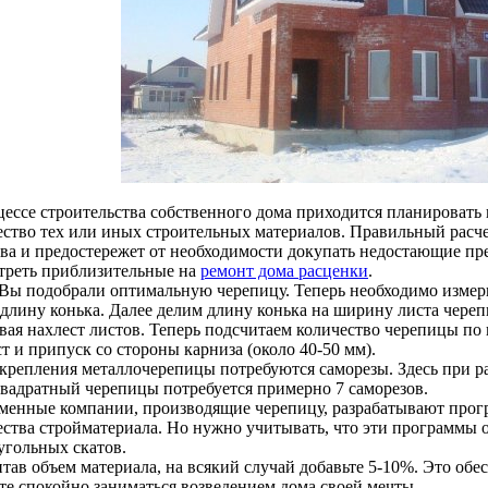
цессе строительства собственного дома приходится планировать
ество тех или иных строительных материалов. Правильный расч
тва и предостережет от необходимости докупать недостающие пр
треть приблизительные на
ремонт дома расценки
.
 Вы подобрали оптимальную черепицу. Теперь необходимо измери
 длину конька. Далее делим длину конька на ширину листа чере
вая нахлест листов. Теперь подсчитаем количество черепицы по
т и припуск со стороны карниза (около 40-50 мм).
акрепления металлочерепицы потребуются саморезы. Здесь при ра
квадратный черепицы потребуется примерно 7 саморезов.
менные компании, производящие черепицу, разрабатывают прог
ества стройматериала. Но нужно учитывать, что эти программы
угольных скатов.
тав объем материала, на всякий случай добавьте 5-10%. Это обе
те спокойно заниматься возведением дома своей мечты.