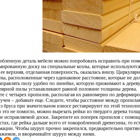
обленную деталь мебели можно попробовать исправить при пом
мированную доску на специальные козлы, которые используются 
ее верхняя, отделанная поверхность, оказалась внизу. Циркуляр
лы, расположенные через одинаковое расстояние, которые не до
аправлять пилу удобно по линейке, которую прижимают к дерев
лярной пилы устанавливают равной половине толщины дерева.
те с четырех пропилов, располагая их равномерно по деформиро
лучен – добавьте еще. Следите, чтобы расстояние между пропила
из бруса при значительном износе реставрируют по этой техноло
и это не помогло, можно вырезать рейки из твердого дерева толщ
е исправляемой доски. Закрепите их поперек пропилов с помо
стах, где рейка дальше всего от покоробленной древесины, то ес
мации. Чтобы шуруп прочно закрепился, предварительно притян
зажимов, и вворачивайте шуруп между ними.