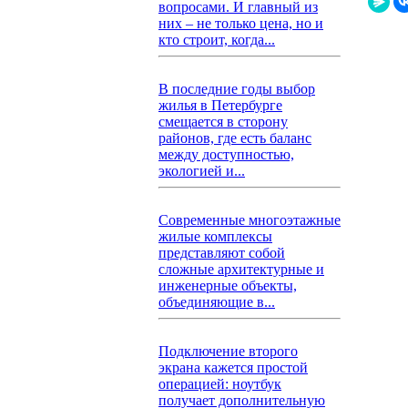
вопросами. И главный из
них – не только цена, но и
кто строит, когда...
В последние годы выбор
жилья в Петербурге
смещается в сторону
районов, где есть баланс
между доступностью,
экологией и...
Современные многоэтажные
жилые комплексы
представляют собой
сложные архитектурные и
инженерные объекты,
объединяющие в...
Подключение второго
экрана кажется простой
операцией: ноутбук
получает дополнительную