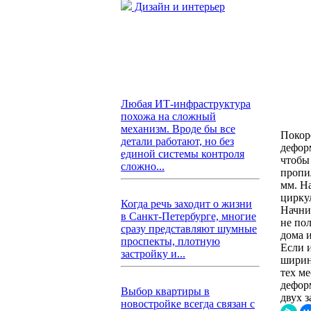
Дизайн и интерьер
Любая ИТ-инфраструктура
похожа на сложный
механизм. Вроде бы все
Покор
детали работают, но без
дефор
единой системы контроля
чтобы 
сложно...
пропи
мм. Н
цирку
Когда речь заходит о жизни
Начни
в Санкт-Петербурге, многие
не по
сразу представляют шумные
дома 
проспекты, плотную
Если 
застройку и...
ширин
тех ме
дефор
Выбор квартиры в
двух 
новостройке всегда связан с