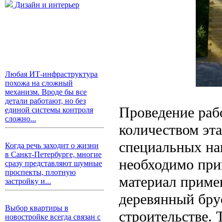
Дизайн и интерьер
Любая ИТ-инфраструктура
похожа на сложный
механизм. Вроде бы все
детали работают, но без
Проведение рабо
единой системы контроля
сложно...
количеством эта
специальных на
Когда речь заходит о жизни
в Санкт-Петербурге, многие
необходимо прин
сразу представляют шумные
проспекты, плотную
материал приме
застройку и...
деревянный бру
Выбор квартиры в
строительстве. 
новостройке всегда связан с