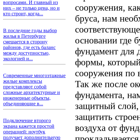
вопросами. И главный из
сооружения, ка
них – не только цена, но и
кто строит, когда...
бруса, нам необ
соответствующее
В последние годы выбор
жилья в Петербурге
основании где б
смещается в сторону
районов, где есть баланс
фундамент для 
между доступностью,
экологией и...
формы, который
сооружения по в
Современные многоэтажные
жилые комплексы
Так же после ок
представляют собой
фундамента, на
сложные архитектурные и
инженерные объекты,
защитный слой,
объединяющие в...
защитить строен
Подключение второго
воздуха от фунд
экрана кажется простой
операцией: ноутбук
прокладывается
получает дополнительную