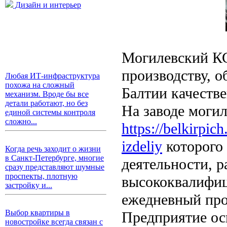
Дизайн и интерьер
Могилевский КС
производству, 
Любая ИТ-инфраструктура
похожа на сложный
Балтии качеств
механизм. Вроде бы все
детали работают, но без
На заводе моги
единой системы контроля
сложно...
https://belkirpic
izdeliy
которого 
Когда речь заходит о жизни
в Санкт-Петербурге, многие
деятельности, 
сразу представляют шумные
проспекты, плотную
высококвалифи
застройку и...
ежедневный про
Выбор квартиры в
Предприятие ос
новостройке всегда связан с