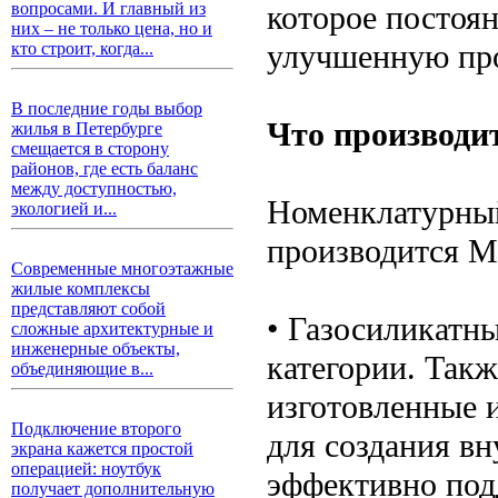
которое постоян
вопросами. И главный из
них – не только цена, но и
улучшенную пр
кто строит, когда...
В последние годы выбор
Что производи
жилья в Петербурге
смещается в сторону
районов, где есть баланс
между доступностью,
Номенклатурный
экологией и...
производится М
Современные многоэтажные
жилые комплексы
представляют собой
• Газосиликатны
сложные архитектурные и
инженерные объекты,
категории. Такж
объединяющие в...
изготовленные и
Подключение второго
для создания вн
экрана кажется простой
операцией: ноутбук
эффективно под
получает дополнительную