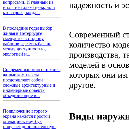
вопросами. И главный из
надежность и эс
них – не только цена, но и
кто строит, когда...
В последние годы выбор
Современный с
жилья в Петербурге
смещается в сторону
количество мод
районов, где есть баланс
между доступностью,
производства, 
экологией и...
моделей в основ
Современные многоэтажные
которых они из
жилые комплексы
представляют собой
другое.
сложные архитектурные и
инженерные объекты,
объединяющие в...
Подключение второго
Виды наружн
экрана кажется простой
операцией: ноутбук
получает дополнительную