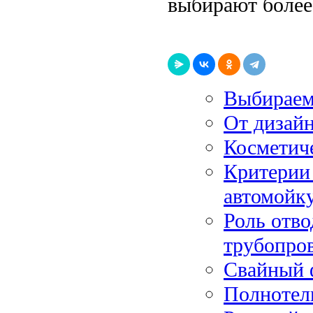
выбирают более
Выбираем
От дизайн
Косметич
Критерии 
автомойку
Роль отво
трубопро
Свайный ф
Полнотел