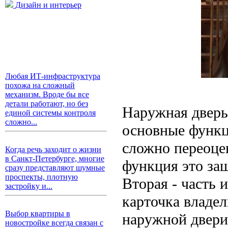
Дизайн и интерьер
Любая ИТ-инфраструктура
похожа на сложный
механизм. Вроде бы все
детали работают, но без
Наружная дверь
единой системы контроля
сложно...
основные функц
сложно переоцен
Когда речь заходит о жизни
в Санкт-Петербурге, многие
функция это защ
сразу представляют шумные
проспекты, плотную
Вторая - часть 
застройку и...
карточка владел
Выбор квартиры в
наружной двери,
новостройке всегда связан с