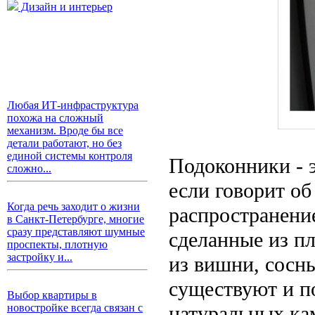
Дизайн и интерьер
Любая ИТ-инфраструктура
похожа на сложный
механизм. Вроде бы все
детали работают, но без
единой системы контроля
Подоконники - 
сложно...
если говорит об
Когда речь заходит о жизни
распространени
в Санкт-Петербурге, многие
сразу представляют шумные
сделанные из пл
проспекты, плотную
застройку и...
из вишни, сосны,
существуют и п
Выбор квартиры в
натуральных кам
новостройке всегда связан с