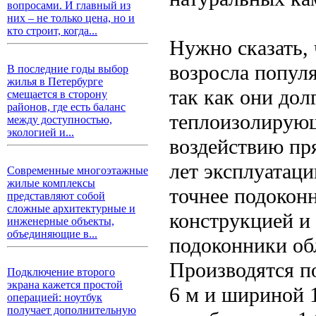
вопросами. И главный из
них – не только цена, но и
кто строит, когда...
Нужно сказать, 
возросла попул
В последние годы выбор
жилья в Петербурге
так как они до
смещается в сторону
районов, где есть баланс
теплоизолирующ
между доступностью,
экологией и...
воздействию пр
лет эксплуатаци
Современные многоэтажные
жилые комплексы
точнее подокон
представляют собой
сложные архитектурные и
конструкцией и
инженерные объекты,
объединяющие в...
подоконники об
Производятся п
Подключение второго
экрана кажется простой
6 м и шириной 1
операцией: ноутбук
получает дополнительную