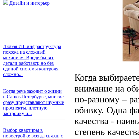
Дизайн и интерьер
Любая ИТ-инфраструктура
похожа на сложный
механизм. Вроде бы все
детали работают, но без
единой системы контроля
сложно...
Когда выбираете
внимание на об
Когда речь заходит о жизни
по-разному – р
в Санкт-Петербурге, многие
сразу представляют шумные
обивку. Одна ф
проспекты, плотную
застройку и...
качества - наи
степень качеств
Выбор квартиры в
новостройке всегда связан с