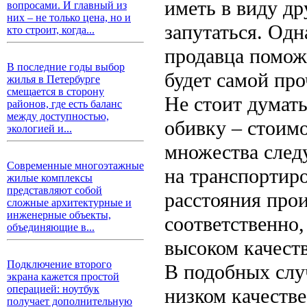
иметь в виду др
вопросами. И главный из
них – не только цена, но и
запутаться. Од
кто строит, когда...
продавца поможе
В последние годы выбор
будет самой про
жилья в Петербурге
смещается в сторону
Не стоит думать
районов, где есть баланс
между доступностью,
обивку – стоимо
экологией и...
множества след
Современные многоэтажные
на транспортиро
жилые комплексы
представляют собой
расстояния прои
сложные архитектурные и
инженерные объекты,
соответственно
объединяющие в...
высоком качеств
Подключение второго
В подобных слу
экрана кажется простой
операцией: ноутбук
низком качестве
получает дополнительную