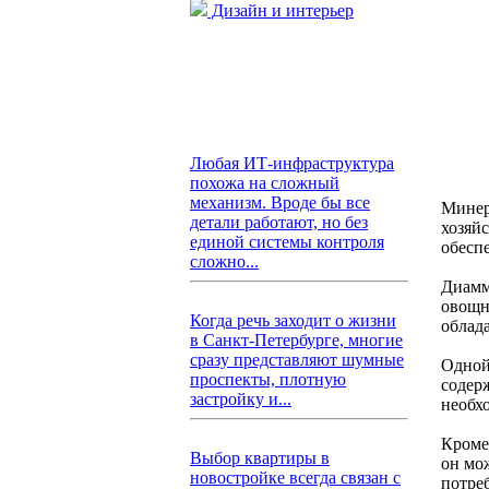
Дизайн и интерьер
Любая ИТ-инфраструктура
похожа на сложный
механизм. Вроде бы все
Минер
детали работают, но без
хозяй
единой системы контроля
обесп
сложно...
Диамм
овощн
Когда речь заходит о жизни
облад
в Санкт-Петербурге, многие
сразу представляют шумные
Одной
проспекты, плотную
содер
застройку и...
необх
Кроме
Выбор квартиры в
он мо
новостройке всегда связан с
потре