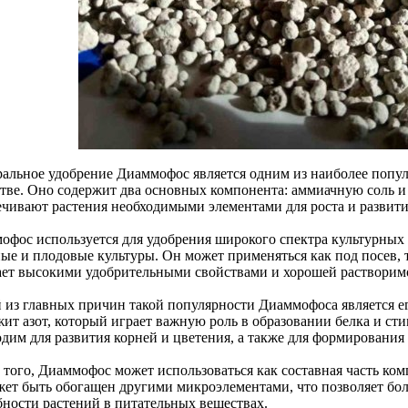
альное удобрение Диаммофос является одним из наиболее попул
стве. Оно содержит два основных компонента: аммиачную соль 
ечивают растения необходимыми элементами для роста и развити
офос используется для удобрения широкого спектра культурных 
ые и плодовые культуры. Он может применяться как под посев, т
ает высокими удобрительными свойствами и хорошей растворимо
 из главных причин такой популярности Диаммофоса является е
жит азот, который играет важную роль в образовании белка и ст
одим для развития корней и цветения, а также для формирования 
 того, Диаммофос может использоваться как составная часть ком
жет быть обогащен другими микроэлементами, что позволяет бол
бности растений в питательных веществах.