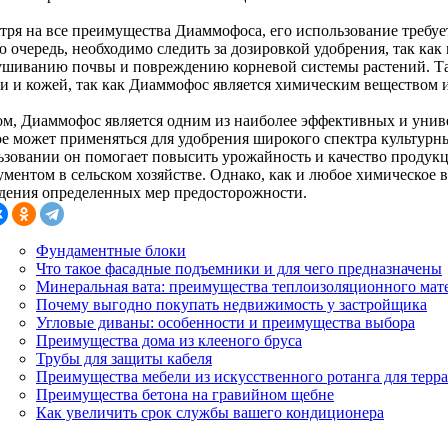
тря на все преимущества Диаммофоса, его использование требуе
 очередь, необходимо следить за дозировкой удобрения, так как
ушиванию почвы и повреждению корневой системы растений. Так
ми и кожей, так как Диаммофос является химическим веществом 
ом, Диаммофос является одним из наиболее эффективных и уни
ое может применяться для удобрения широкого спектра культурн
ьзовании он помогает повысить урожайность и качество продукц
ментом в сельском хозяйстве. Однако, как и любое химическое в
дения определенных мер предосторожности.
Фундаментные блоки
Что такое фасадные подъемники и для чего предназначены
Минеральная вата: преимущества теплоизоляционного мат
Почему выгодно покупать недвижимость у застройщика
Угловые диваны: особенности и преимущества выбора
Преимущества дома из клееного бруса
Трубы для защиты кабеля
Преимущества мебели из искусственного ротанга для терра
Преимущества бетона на гравийном щебне
Как увеличить срок службы вашего кондиционера