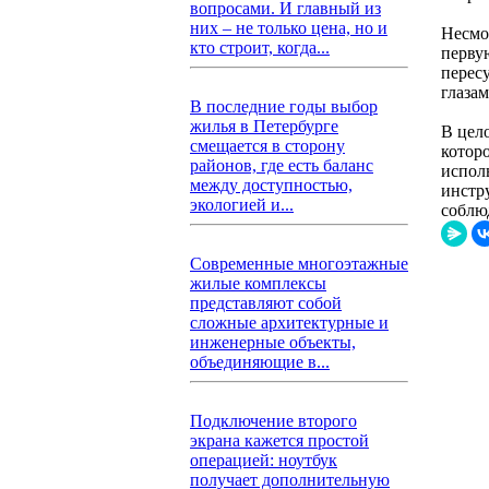
вопросами. И главный из
них – не только цена, но и
Несмо
кто строит, когда...
первую
перес
глаза
В последние годы выбор
жилья в Петербурге
В цел
смещается в сторону
котор
районов, где есть баланс
испол
между доступностью,
инстру
экологией и...
соблю
Современные многоэтажные
жилые комплексы
представляют собой
сложные архитектурные и
инженерные объекты,
объединяющие в...
Подключение второго
экрана кажется простой
операцией: ноутбук
получает дополнительную