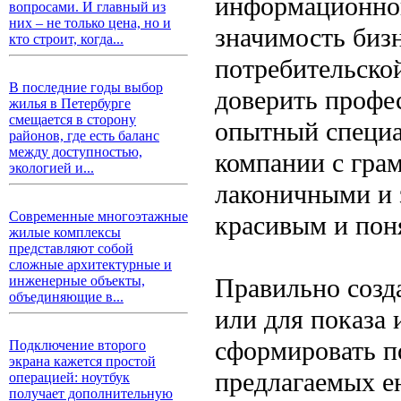
информационног
вопросами. И главный из
них – не только цена, но и
значимость бизн
кто строит, когда...
потребительско
В последние годы выбор
доверить профе
жилья в Петербурге
смещается в сторону
опытный специа
районов, где есть баланс
между доступностью,
компании с гра
экологией и...
лаконичными и
Современные многоэтажные
красивым и пон
жилые комплексы
представляют собой
сложные архитектурные и
Правильно созд
инженерные объекты,
объединяющие в...
или для показа 
сформировать п
Подключение второго
экрана кажется простой
предлагаемых е
операцией: ноутбук
получает дополнительную