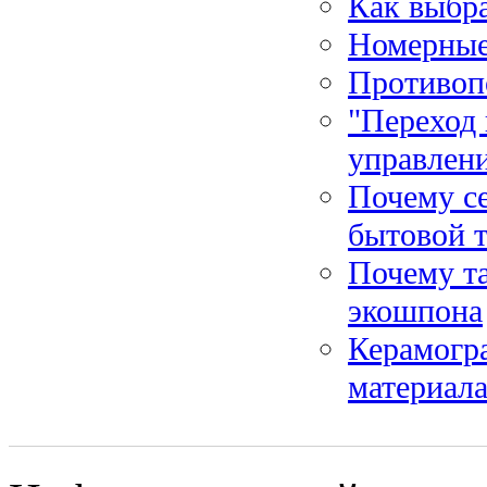
Как выбра
Номерные
Противоп
"Переход 
управлени
Почему се
бытовой 
Почему т
экошпона
Керамогр
материал