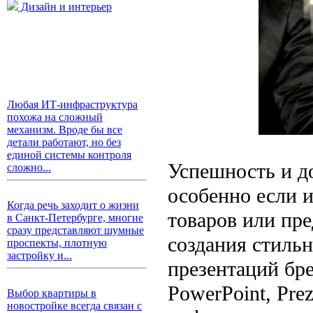
Дизайн и интерьер
Любая ИТ-инфраструктура
похожа на сложный
механизм. Вроде бы все
детали работают, но без
единой системы контроля
Успешность и д
сложно...
особенно если и
Когда речь заходит о жизни
товаров или пре
в Санкт-Петербурге, многие
сразу представляют шумные
создания стиль
проспекты, плотную
застройку и...
презентаций бр
PowerPoint, Pre
Выбор квартиры в
новостройке всегда связан с