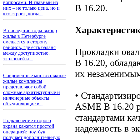
вопросами. И главный из
B 16.20.
них – не только цена, но и
кто строит, когда...
Характеристи
В последние годы выбор
жилья в Петербурге
смещается в сторону
районов, где есть баланс
Прокладки овал
между доступностью,
экологией и...
B 16.20, облада
их незаменимым
Современные многоэтажные
жилые комплексы
представляют собой
сложные архитектурные и
• Стандартизир
инженерные объекты,
объединяющие в...
ASME B 16.20 р
стандартами кач
Подключение второго
надежность в эк
экрана кажется простой
операцией: ноутбук
получает дополнительную