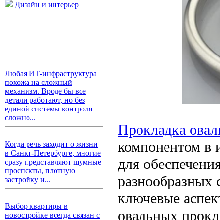
Дизайн и интерьер
Любая ИТ-инфраструктура
похожа на сложный
механизм. Вроде бы все
детали работают, но без
единой системы контроля
сложно...
Прокладка овал
компонентом в 
Когда речь заходит о жизни
в Санкт-Петербурге, многие
для обеспечения
сразу представляют шумные
проспекты, плотную
разнообразных с
застройку и...
ключевые аспек
Выбор квартиры в
овальных прокл
новостройке всегда связан с