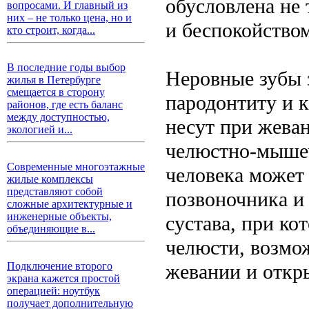
обусловлена не
вопросами. И главный из
них – не только цена, но и
и беспокойством
кто строит, когда...
В последние годы выбор
Неровные зубы 
жилья в Петербурге
смещается в сторону
пародонтиту и к
районов, где есть баланс
между доступностью,
несут при жева
экологией и...
челюстно-мышеч
Современные многоэтажные
человека может
жилые комплексы
представляют собой
позвоночника и
сложные архитектурные и
инженерные объекты,
сустава, при к
объединяющие в...
челюсти, возмо
жевании и откр
Подключение второго
экрана кажется простой
операцией: ноутбук
получает дополнительную