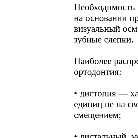
Необходимость 
на основании п
визуальный осм
зубные слепки.
Наиболее распр
ортодонтия:
• дистопия — х
единиц не на св
смещением;
• дистальный, 