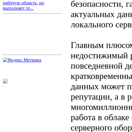
безопасности, г
рабочую область, но
выполняет те...
актуальных данн
локального сер
Главным плюсом
недостижимый р
повседневной д
кратковременны
данных может п
репутации, а в 
многомиллионны
работа в облаке
серверного обо