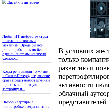
Дизайн и интерьер
Любая ИТ-инфраструктура
похожа на сложный
механизм. Вроде бы все
В условиях жес
детали работают, но без
единой системы контроля
только компании
сложно...
развитию и пов
Когда речь заходит о жизни
перепрофилиров
в Санкт-Петербурге, многие
сразу представляют шумные
активности явля
проспекты, плотную
застройку и...
облачный аутсо
представителей 
Выбор квартиры в
новостройке всегда связан с