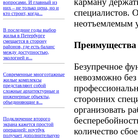
карману держат
вопросами. И главный из
них – не только цена, но и
специалистов. О
кто строит, когда...
неотъемлемым у
В последние годы выбор
жилья в Петербурге
смещается в сторону
Преимущества 
районов, где есть баланс
между доступностью,
экологией и...
Безупречное фу
Современные многоэтажные
невозможно без
жилые комплексы
профессиональн
представляют собой
сложные архитектурные и
сторонних спец
инженерные объекты,
объединяющие в...
организовать р
бесперебойност
Подключение второго
экрана кажется простой
количество сбо
операцией: ноутбук
получает дополнительную