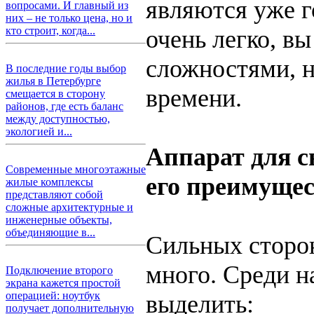
являются уже г
вопросами. И главный из
них – не только цена, но и
кто строит, когда...
очень легко, в
сложностями, н
В последние годы выбор
жилья в Петербурге
времени.
смещается в сторону
районов, где есть баланс
между доступностью,
экологией и...
Аппарат для с
Современные многоэтажные
его преимуще
жилые комплексы
представляют собой
сложные архитектурные и
инженерные объекты,
объединяющие в...
Сильных сторон
много. Среди 
Подключение второго
экрана кажется простой
операцией: ноутбук
выделить:
получает дополнительную