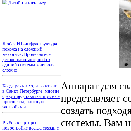
Дизайн и интерьер
Любая ИТ-инфраструктура
похожа на сложный
механизм. Вроде бы все
детали работают, но без
единой системы контроля
сложно...
Аппарат для св
Когда речь заходит о жизни
в Санкт-Петербурге, многие
представляет с
сразу представляют шумные
проспекты, плотную
застройку и...
создать подхо
системы. Вам н
Выбор квартиры в
новостройке всегда связан с