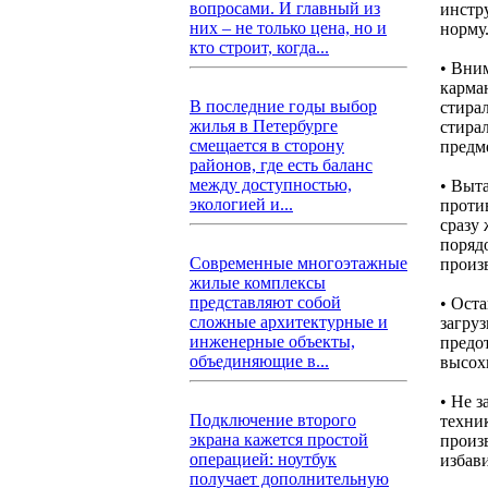
вопросами. И главный из
инстр
них – не только цена, но и
норму
кто строит, когда...
• Вни
карма
В последние годы выбор
стира
жилья в Петербурге
стира
смещается в сторону
предм
районов, где есть баланс
между доступностью,
• Выт
экологией и...
проти
сразу 
порядо
Современные многоэтажные
произ
жилые комплексы
представляют собой
• Ост
сложные архитектурные и
загруз
инженерные объекты,
предот
объединяющие в...
высохн
• Не 
Подключение второго
техни
экрана кажется простой
произ
операцией: ноутбук
избав
получает дополнительную