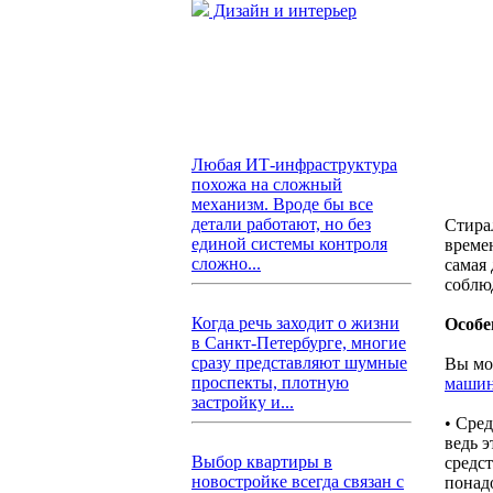
Дизайн и интерьер
Любая ИТ-инфраструктура
похожа на сложный
механизм. Вроде бы все
детали работают, но без
Стира
единой системы контроля
време
сложно...
самая
соблю
Когда речь заходит о жизни
Особе
в Санкт-Петербурге, многие
сразу представляют шумные
Вы мо
проспекты, плотную
машин
застройку и...
• Сре
ведь э
Выбор квартиры в
средс
новостройке всегда связан с
понад