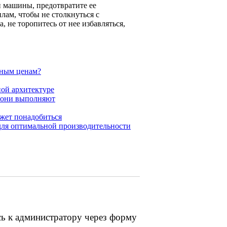
й машины, предотвратите ее
ам, чтобы не столкнуться с
 не торопитесь от нее избавляться,
дным ценам?
ной архитектуре
 они выполняют
ожет понадобиться
для оптимальной производительности
сь к администратору через форму