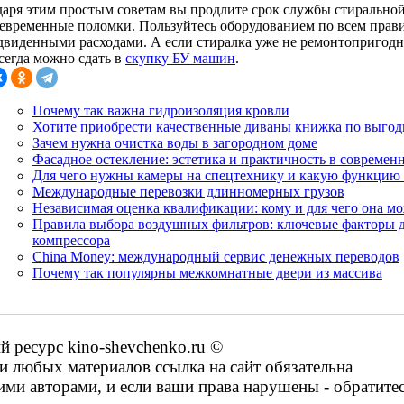
даря этим простым советам вы продлите срок службы стирально
евременные поломки. Пользуйтесь оборудованием по всем правил
двиденными расходами. А если стиралка уже не ремонтопригодна,
сегда можно сдать в
скупку БУ машин
.
Почему так важна гидроизоляция кровли
Хотите приобрести качественные диваны книжка по выго
Зачем нужна очистка воды в загородном доме
Фасадное остекление: эстетика и практичность в современ
Для чего нужны камеры на спецтехнику и какую функцию
Международные перевозки длинномерных грузов
Независимая оценка квалификации: кому и для чего она м
Правила выбора воздушных фильтров: ключевые факторы 
компрессора
China Money: международный сервис денежных переводов
Почему так популярны межкомнатные двери из массива
ресурс kino-shevchenko.ru ©
 любых материалов ссылка на сайт обязательна
ими авторами, и если ваши права нарушены - обратите