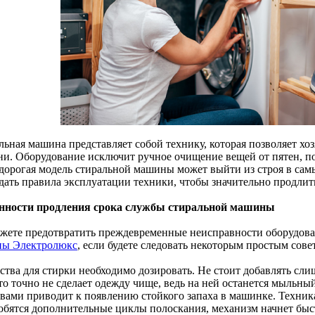
льная машина представляет собой технику, которая позволяет хо
ни. Оборудование исключит ручное очищение вещей от пятен, п
 дорогая модель стиральной машины может выйти из строя в са
дать правила эксплуатации техники, чтобы значительно продлить
нности продления срока службы стиральной машины
жете предотвратить преждевременные неисправности оборудова
ы Электролюкс
, если будете следовать некоторым простым сов
дства для стирки необходимо дозировать. Не стоит добавлять сл
то точно не сделает одежду чище, ведь на ней останется мыльный
твами приводит к появлению стойкого запаха в машинке. Техника
обятся дополнительные циклы полоскания, механизм начнет быс