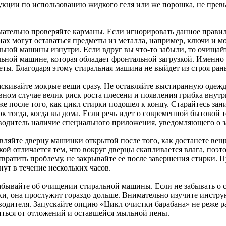
укции по использованию жидкого геля или же порошка, не пре
.
мательно проверяйте карманы. Если игнорировать данное правило
нах могут оставаться предметы из металла, например, ключи и 
льной машины изнутри. Если вдруг вы что-то забыли, то очищайт
льной машине, которая обладает фронтальной загрузкой. Именно
еты. Благодаря этому стиральная машина не выйдет из строя ран
аскивайте мокрые вещи сразу. Не оставляйте выстиранную одеж
вном случае велик риск роста плесени и появления грибка вну
же после того, как цикл стирки подошел к концу. Старайтесь за
к тогда, когда вы дома. Если речь идет о современной бытовой 
водитель наличие специального приложения, уведомляющего о 
авляйте дверцу машинки открытой после того, как достанете ве
кой отличается тем, что вокруг дверцы скапливается влага, поэ
вратить проблему, не закрывайте ее после завершения стирки. П
ут в течение нескольких часов.
забывайте об очищении стиральной машины. Если не забывать о
ки, она прослужит гораздо дольше. Внимательно изучите инстр
водителя. Запускайте опцию «Цикл очистки барабана» не реже ра
иться от отложений и оставшейся мыльной пены.