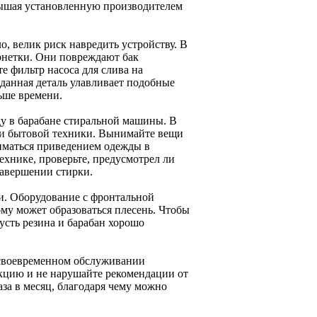
вышая установленную производителем
, велик риск навредить устройству. В
монетки. Они повреждают бак
е фильтр насоса для слива на
 данная деталь улавливает подобные
ьше времени.
ду в барабане стиральной машины. В
три бытовой техники. Вынимайте вещи
ниматься приведением одежды в
технике, проверьте, предусмотрел ли
завершении стирки.
щи. Оборудование с фронтальной
тому может образоваться плесень. Чтобы
усть резина и барабан хорошо
 своевременном обслуживании
укцию и не нарушайте рекомендации от
за в месяц, благодаря чему можно