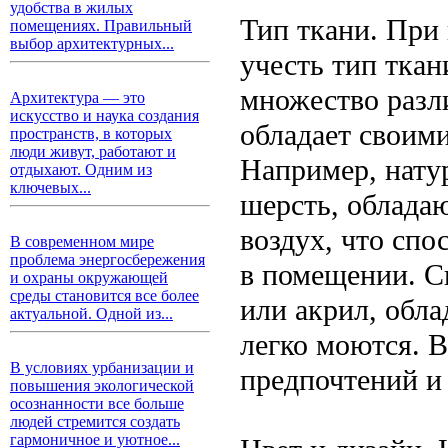
удобства в жилых
Тип ткани. При
помещениях. Правильный
выбор архитектурных...
учесть тип ткан
множество разл
Архитектура — это
искусство и наука создания
обладает своим
пространств, в которых
люди живут, работают и
Например, натур
отдыхают. Одним из
ключевых...
шерсть, облада
воздух, что сп
В современном мире
проблема энергосбережения
в помещении. Си
и охраны окружающей
среды становится все более
или акрил, обл
актуальной. Одной из...
легко моются. 
В условиях урбанизации и
предпочтений и
повышения экологической
осознанности все больше
людей стремится создать
гармоничное и уютное...