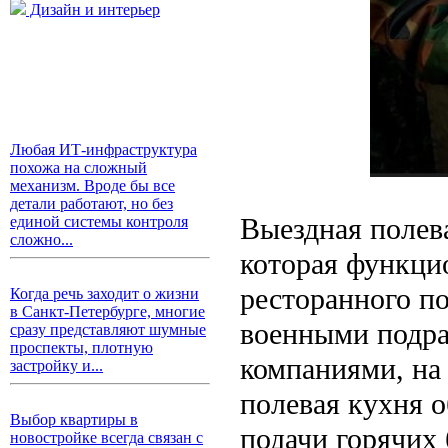
Дизайн и интерьер
Любая ИТ-инфраструктура
похожа на сложный
механизм. Вроде бы все
детали работают, но без
Выездная полева
единой системы контроля
сложно...
которая функци
ресторанного п
Когда речь заходит о жизни
в Санкт-Петербурге, многие
военными подра
сразу представляют шумные
проспекты, плотную
компаниями, на
застройку и...
полевая кухня 
Выбор квартиры в
подачи горячих 
новостройке всегда связан с