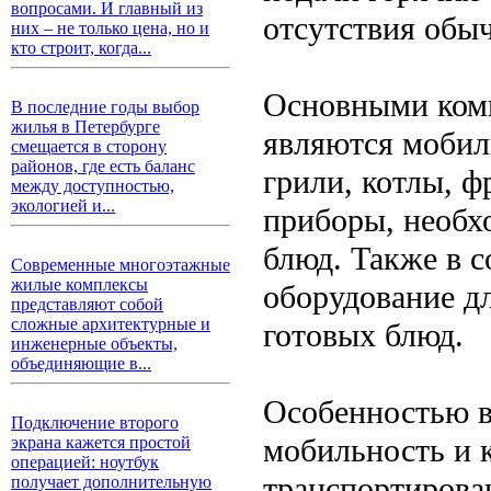
вопросами. И главный из
отсутствия обы
них – не только цена, но и
кто строит, когда...
Основными комп
В последние годы выбор
жилья в Петербурге
являются мобил
смещается в сторону
районов, где есть баланс
грили, котлы, 
между доступностью,
экологией и...
приборы, необх
блюд. Также в с
Современные многоэтажные
жилые комплексы
оборудование дл
представляют собой
сложные архитектурные и
готовых блюд.
инженерные объекты,
объединяющие в...
Особенностью в
Подключение второго
мобильность и 
экрана кажется простой
операцией: ноутбук
транспортирован
получает дополнительную