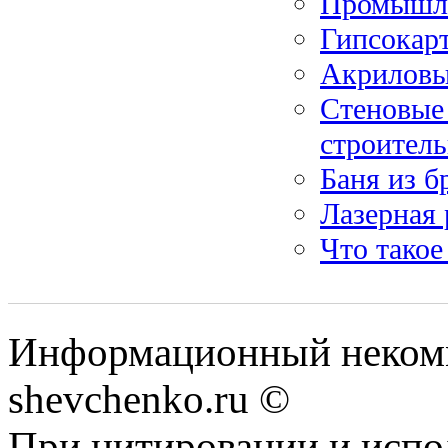
Промышле
Гипсокарт
Акриловы
Стеновые 
строитель
Баня из б
Лазерная 
Что такое
Информационный некомм
shevchenko.ru ©
При цитировании и испо