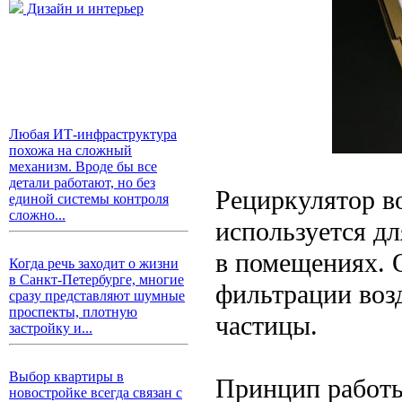
Дизайн и интерьер
Любая ИТ-инфраструктура
похожа на сложный
механизм. Вроде бы все
детали работают, но без
Рециркулятор во
единой системы контроля
сложно...
используется дл
в помещениях. 
Когда речь заходит о жизни
в Санкт-Петербурге, многие
фильтрации возд
сразу представляют шумные
проспекты, плотную
частицы.
застройку и...
Выбор квартиры в
Принцип работы
новостройке всегда связан с