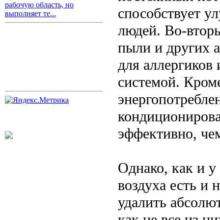
рабочую область, но
способствует у
выполняет те...
людей. Во-втор
пыли и других а
для аллергиков
системой. Кром
энергопотреблен
кондиционирован
эффективно, че
Однако, как и у
воздуха есть и 
удалить абсолют
как не все из н