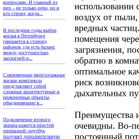
вопросами. И главный из
использовании 
них – не только цена, но и
кто строит, когда...
воздух от пыли,
вредных частиц.
В последние годы выбор
жилья в Петербурге
помещения чере
смещается в сторону
загрязнения, по
районов, где есть баланс
между доступностью,
обратно в комна
экологией и...
оптимальное ка
Современные многоэтажные
риск возникнов
жилые комплексы
представляют собой
дыхательных пу
сложные архитектурные и
инженерные объекты,
объединяющие в...
Преимущества и
Подключение второго
очевидны. Во-пе
экрана кажется простой
операцией: ноутбук
постоянный пот
получает дополнительную