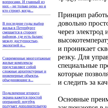
вопросами. И главный из
них – не только цена, но и
кто строит, когда...
Принцип работы
довольно просто
В последние годы выбор
жилья в Петербурге
через электрод и
смещается в сторону
районов, где есть баланс
высокотемперату
между доступностью,
экологией и...
и проникает скв
резку. Для упр
Современные многоэтажные
жилые комплексы
специальные пр
представляют собой
сложные архитектурные и
которые позвол
инженерные объекты,
объединяющие в...
и следить за ка
Подключение второго
Основные преим
экрана кажется простой
операцией: ноутбук
заключаются в и
получает дополнительную