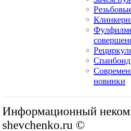
Резьбовые
Клинкерн
Фулфилмен
совершенс
Рециркуля
Спанбонд
Современ
новинки
Информационный некомм
shevchenko.ru ©