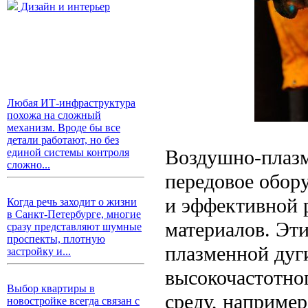
Дизайн и интерьер
Любая ИТ-инфраструктура
похожа на сложный
механизм. Вроде бы все
детали работают, но без
Воздушно-плазм
единой системы контроля
сложно...
передовое обору
и эффективной 
Когда речь заходит о жизни
в Санкт-Петербурге, многие
материалов. Эт
сразу представляют шумные
проспекты, плотную
плазменной дуги
застройку и...
высокочастотног
Выбор квартиры в
среду, например
новостройке всегда связан с