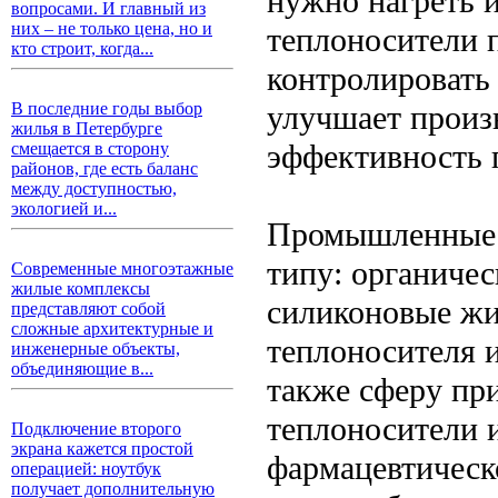
нужно нагреть 
вопросами. И главный из
них – не только цена, но и
теплоносители 
кто строит, когда...
контролировать
улучшает произ
В последние годы выбор
жилья в Петербурге
эффективность 
смещается в сторону
районов, где есть баланс
между доступностью,
экологией и...
Промышленные 
типу: органиче
Современные многоэтажные
жилые комплексы
силиконовые жи
представляют собой
сложные архитектурные и
теплоносителя и
инженерные объекты,
объединяющие в...
также сферу пр
теплоносители 
Подключение второго
экрана кажется простой
фармацевтическ
операцией: ноутбук
получает дополнительную