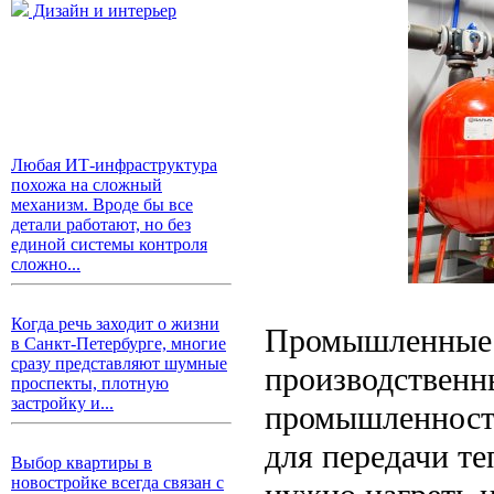
Дизайн и интерьер
Любая ИТ-инфраструктура
похожа на сложный
механизм. Вроде бы все
детали работают, но без
единой системы контроля
сложно...
Когда речь заходит о жизни
Промышленные 
в Санкт-Петербурге, многие
сразу представляют шумные
производственн
проспекты, плотную
застройку и...
промышленности
для передачи те
Выбор квартиры в
новостройке всегда связан с