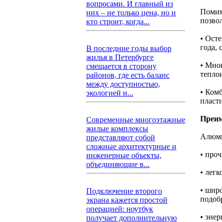
вопросами. И главный из
Помим
них – не только цена, но и
позво
кто строит, когда...
• Ост
года,
В последние годы выбор
жилья в Петербурге
• Мно
смещается в сторону
тепло
районов, где есть баланс
между доступностью,
• Ком
экологией и...
пласт
Преим
Современные многоэтажные
жилые комплексы
Алюми
представляют собой
сложные архитектурные и
• про
инженерные объекты,
объединяющие в...
• легк
• шир
Подключение второго
подоб
экрана кажется простой
операцией: ноутбук
• эне
получает дополнительную