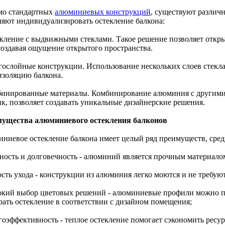
о стандартных
алюминиевых конструкций
, существуют различ
ляют индивидуализировать остекление балкона:
екление с выдвижными стеклами. Такое решение позволяет откры
 создавая ощущение открытого пространства.
гослойные конструкции. Использование нескольких слоев стекл
изоляцию балкона.
бинированные материалы. Комбинирование алюминия с другими 
ик, позволяет создавать уникальные дизайнерские решения.
ущества алюминиевого остекления балконов
ниевое остекление балкона имеет целый ряд преимуществ, сред
чность и долговечность - алюминий является прочным материало
ость ухода - конструкции из алюминия легко моются и не требуют
окий выбор цветовых решений - алюминиевые профили можно пок
рать остекление в соответствии с дизайном помещения;
ргоэффективность - теплое остекление помогает сэкономить ресу