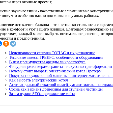
потери через оконные проемы;
чшение звукоизоляции - качественные алюминиевые конструкци
извне, что особенно важно для жилья в шумных районах.
ниевое остекление балкона – это не только стильное и совреме
ние в комфорт и уют вашего жилища. Благодаря разнообразию ва
уществам, каждый может выбрать оптимальное решение, которое 
бностям и предпочтениям.
Неисправности септика ТОПАС и их устранение
Тепловые завесы ГРЕЕРС: особенности оборудования
В чем преимущества аренды микроавтобуса
Фигурная резка керамогранита - искусство трансформации
Почему стоит выбрать электрический котел Протерм
Покупка посудомоечной машины в интернет-магазине: на 
Как выбрать электрический котел
Антивандальный откатной шлагбаум: автоматика на страже
Сосна как вариант древесины для ступеней лестницы
Зачем нужно SEO-продвижение сайта