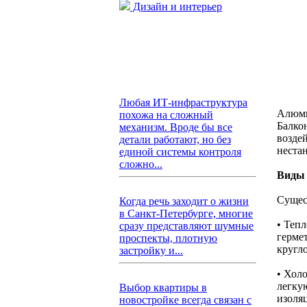
Дизайн и интерьер
Любая ИТ-инфраструктура
Алюми
похожа на сложный
Балко
механизм. Вроде бы все
возде
детали работают, но без
неста
единой системы контроля
сложно...
Виды 
Сущес
Когда речь заходит о жизни
в Санкт-Петербурге, многие
• Теп
сразу представляют шумные
герме
проспекты, плотную
кругло
застройку и...
• Хол
легку
Выбор квартиры в
изоля
новостройке всегда связан с