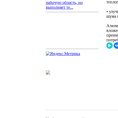
тепло
рабочую область, но
выполняет те...
• улу
шума 
Алюми
вложе
преим
потре