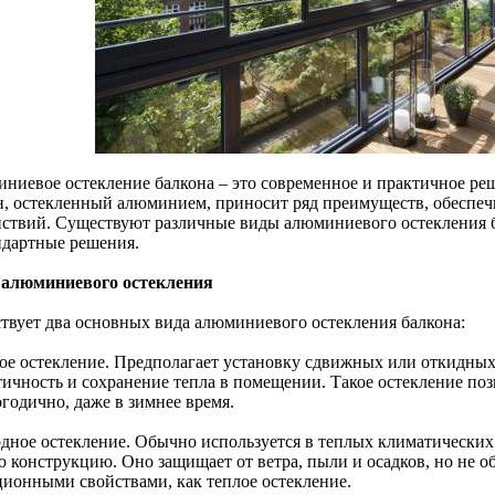
ниевое остекление балкона – это современное и практичное ре
н, остекленный алюминием, приносит ряд преимуществ, обеспеч
йствий. Существуют различные виды алюминиевого остекления б
ндартные решения.
алюминиевого остекления
твует два основных вида алюминиевого остекления балкона:
лое остекление. Предполагает установку сдвижных или откидны
тичность и сохранение тепла в помещении. Такое остекление поз
годично, даже в зимнее время.
одное остекление. Обычно используется в теплых климатических 
ю конструкцию. Оно защищает от ветра, пыли и осадков, но не 
ционными свойствами, как теплое остекление.