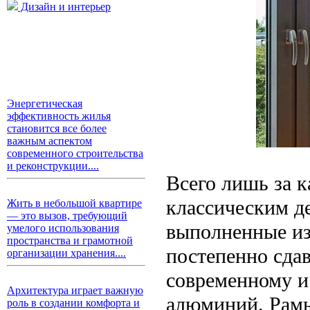
Дизайн и интерьер
Энергетическая
эффективность жилья
становится все более
важным аспектом
современного строительства
и реконструкции....
Всего лишь за к
классическим д
Жить в небольшой квартире
— это вызов, требующий
выполненные из
умелого использования
пространства и грамотной
постепенно сдав
организации хранения....
современному и
Архитектура играет важную
алюминий. Рамы 
роль в создании комфорта и