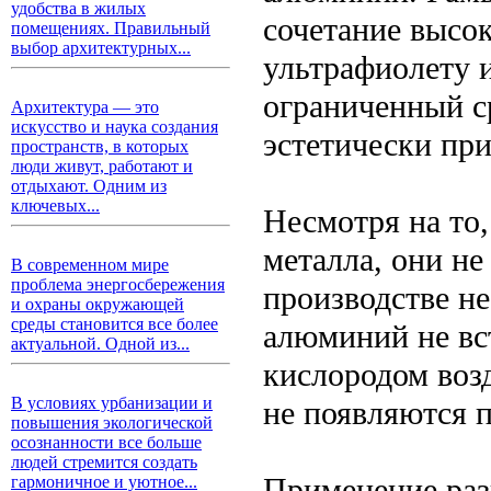
удобства в жилых
сочетание высок
помещениях. Правильный
выбор архитектурных...
ультрафиолету 
ограниченный с
Архитектура — это
искусство и наука создания
эстетически пр
пространств, в которых
люди живут, работают и
отдыхают. Одним из
ключевых...
Несмотря на то
металла, они не
В современном мире
проблема энергосбережения
производстве не
и охраны окружающей
среды становится все более
алюминий не вс
актуальной. Одной из...
кислородом возд
В условиях урбанизации и
не появляются 
повышения экологической
осознанности все больше
людей стремится создать
Применение раз
гармоничное и уютное...