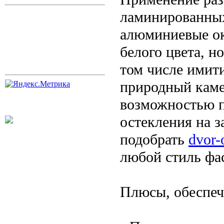
ламинированных
алюминиевые ок
белого цвета, н
том числе имит
природный каме
возможностью п
остекления на з
подобрать
dvor-
любой стиль фас
Плюсы, обеспеч